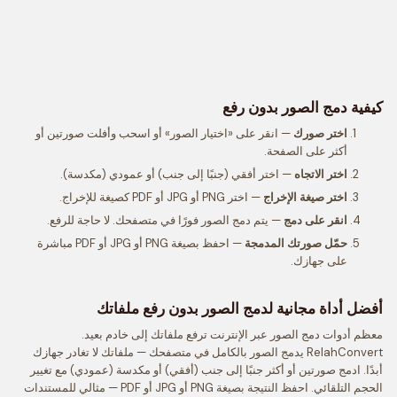
كيفية دمج الصور بدون رفع
اختر صورك
— انقر على «اختيار الصور» أو اسحب وأفلت صورتين أو
أكثر على الصفحة.
اختر الاتجاه
— اختر أفقي (جنبًا إلى جنب) أو عمودي (مكدسة).
اختر صيغة الإخراج
— اختر PNG أو JPG أو PDF كصيغة للإخراج.
انقر على دمج
— يتم دمج الصور فورًا في متصفحك. لا حاجة للرفع.
حمّل صورتك المدمجة
— احفظ بصيغة PNG أو JPG أو PDF مباشرة
على جهازك.
أفضل أداة مجانية لدمج الصور بدون رفع ملفاتك
معظم أدوات دمج الصور عبر الإنترنت ترفع ملفاتك إلى خادم بعيد.
RelahConvert يدمج الصور بالكامل في متصفحك — ملفاتك لا تغادر جهازك
أبدًا. ادمج صورتين أو أكثر جنبًا إلى جنب (أفقي) أو مكدسة (عمودي) مع تغيير
الحجم التلقائي. احفظ النتيجة بصيغة PNG أو JPG أو PDF — مثالي للمستندات