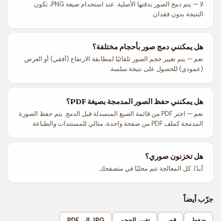
لا — يتم دمج الصور بدقتها الأصلية. عند استخدام صيغة PNG، تكون
النتيجة بدون فقدان.
هل يمكنني دمج صور بأحجام مختلفة؟
نعم — يتم تغيير حجم الصور تلقائيًا لمطابقة الارتفاع (أفقي) أو العرض
(عمودي) للحصول على نتيجة سلسة.
هل يمكنني حفظ الصور المدمجة بصيغة PDF؟
نعم — اختر PDF من قائمة الصيغ المنسدلة قبل الدمج. يتم حفظ الصورة
المدمجة كملف PDF من صفحة واحدة، مثالي للمستندات والطباعة.
هل تخزنون صوري؟
أبدًا. كل المعالجة تتم محليًا في متصفحك.
جرّب أيضاً
ضغط
قص
تغيير الحجم
JPG إلى PDF