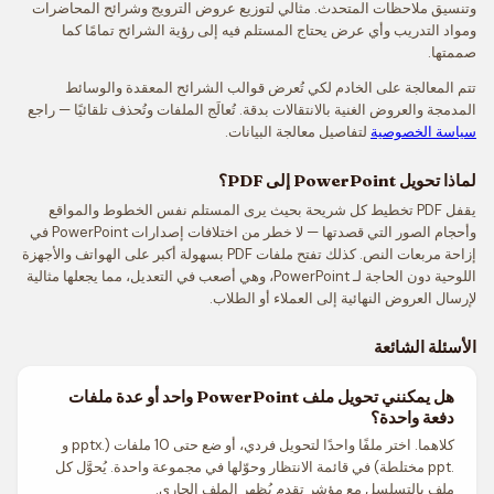
وتنسيق ملاحظات المتحدث. مثالي لتوزيع عروض الترويج وشرائح المحاضرات
ومواد التدريب وأي عرض يحتاج المستلم فيه إلى رؤية الشرائح تمامًا كما
صممتها.
تتم المعالجة على الخادم لكي تُعرض قوالب الشرائح المعقدة والوسائط
المدمجة والعروض الغنية بالانتقالات بدقة. تُعالَج الملفات وتُحذف تلقائيًا — راجع
سياسة الخصوصية
لتفاصيل معالجة البيانات.
لماذا تحويل PowerPoint إلى PDF؟
يقفل PDF تخطيط كل شريحة بحيث يرى المستلم نفس الخطوط والمواقع
وأحجام الصور التي قصدتها — لا خطر من اختلافات إصدارات PowerPoint في
إزاحة مربعات النص. كذلك تفتح ملفات PDF بسهولة أكبر على الهواتف والأجهزة
اللوحية دون الحاجة لـ PowerPoint، وهي أصعب في التعديل، مما يجعلها مثالية
لإرسال العروض النهائية إلى العملاء أو الطلاب.
الأسئلة الشائعة
هل يمكنني تحويل ملف PowerPoint واحد أو عدة ملفات
دفعة واحدة؟
كلاهما. اختر ملفًا واحدًا لتحويل فردي، أو ضع حتى 10 ملفات (.pptx و
.ppt مختلطة) في قائمة الانتظار وحوّلها في مجموعة واحدة. يُحوَّل كل
ملف بالتسلسل مع مؤشر تقدم يُظهر الملف الجاري.