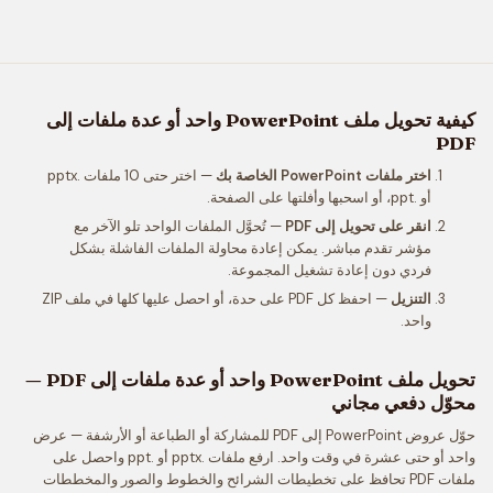
كيفية تحويل ملف PowerPoint واحد أو عدة ملفات إلى
PDF
اختر ملفات PowerPoint الخاصة بك
— اختر حتى 10 ملفات .pptx
أو .ppt، أو اسحبها وأفلتها على الصفحة.
انقر على تحويل إلى PDF
— تُحوَّل الملفات الواحد تلو الآخر مع
مؤشر تقدم مباشر. يمكن إعادة محاولة الملفات الفاشلة بشكل
فردي دون إعادة تشغيل المجموعة.
التنزيل
— احفظ كل PDF على حدة، أو احصل عليها كلها في ملف ZIP
واحد.
تحويل ملف PowerPoint واحد أو عدة ملفات إلى PDF —
محوّل دفعي مجاني
حوّل عروض PowerPoint إلى PDF للمشاركة أو الطباعة أو الأرشفة — عرض
واحد أو حتى عشرة في وقت واحد. ارفع ملفات .pptx أو .ppt واحصل على
ملفات PDF تحافظ على تخطيطات الشرائح والخطوط والصور والمخططات