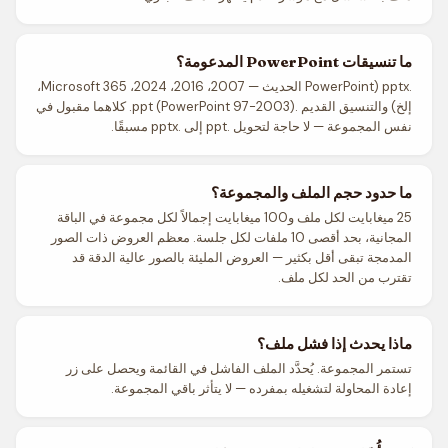
ما تنسيقات PowerPoint المدعومة؟
.pptx (PowerPoint الحديث — 2007، 2016، 2024، Microsoft 365،
إلخ) والتنسيق القديم .ppt (PowerPoint 97-2003). كلاهما مقبول في
نفس المجموعة — لا حاجة لتحويل .ppt إلى .pptx مسبقًا.
ما حدود حجم الملف والمجموعة؟
25 ميغابايت لكل ملف و100 ميغابايت إجمالاً لكل مجموعة في الباقة
المجانية، بحد أقصى 10 ملفات لكل جلسة. معظم العروض ذات الصور
المدمجة تبقى أقل بكثير — العروض المليئة بالصور عالية الدقة قد
تقترب من الحد لكل ملف.
ماذا يحدث إذا فشل ملف؟
تستمر المجموعة. يُحدَّد الملف الفاشل في القائمة ويحصل على زر
إعادة المحاولة لتشغيله بمفرده — لا يتأثر باقي المجموعة.