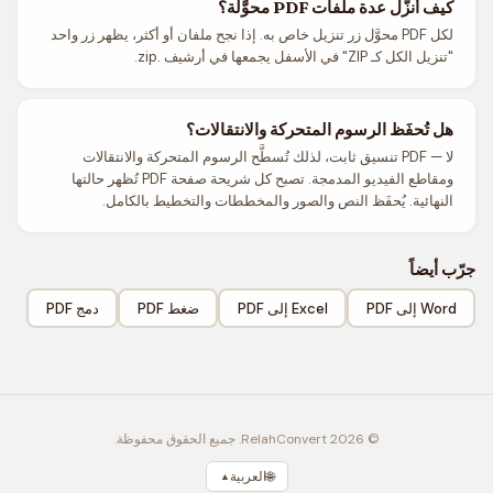
كيف أُنزّل عدة ملفات PDF محوَّلة؟
لكل PDF محوَّل زر تنزيل خاص به. إذا نجح ملفان أو أكثر، يظهر زر واحد
"تنزيل الكل كـ ZIP" في الأسفل يجمعها في أرشيف .zip.
هل تُحفَظ الرسوم المتحركة والانتقالات؟
لا — PDF تنسيق ثابت، لذلك تُسطَّح الرسوم المتحركة والانتقالات
ومقاطع الفيديو المدمجة. تصبح كل شريحة صفحة PDF تُظهر حالتها
النهائية. يُحفَظ النص والصور والمخططات والتخطيط بالكامل.
جرّب أيضاً
Word إلى PDF
Excel إلى PDF
ضغط PDF
دمج PDF
© 2026 RelahConvert. جميع الحقوق محفوظة.
🌐
العربية
▲