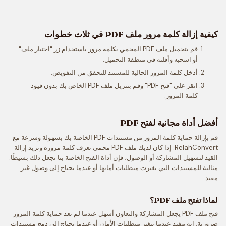
كيفية إزالة كلمة مرور ملف PDF في ثلاث خطوات
قم بتحميل ملف PDF المحمي بكلمة مرور باستخدام زر "اختيار ملف"
أو اسحبه وأفلته في منطقة التحميل.
أدخل كلمة المرور الحالية للمستند للتحقق من التفويض.
انقر على "فتح PDF" وقم بتنزيل ملف PDF الخاص بك بدون قيود
كلمة المرور.
أفضل أداة مجانية لفتح PDF
قم بإزالة حماية كلمة المرور من مستندات PDF الخاصة بك بسهولة وسرعة مع
RelahConvert. إذا كان لديك ملف PDF محمي تعرف كلمة مروره وتريد إزالة
القيد لتسهيل المشاركة أو الوصول، فإن أداة الفتح الخاصة بنا تجعل ذلك بسيطًا.
مثالية للمستندات التي تغيرت متطلبات أمانها أو عندما تحتاج إلى وصول غير
مقيد.
لماذا تفتح ملف PDF؟
فتح ملف PDF يجعل المشاركة والتعاون أسهل عندما لم تعد حماية كلمة المرور
ضرورية. إنه مفيد عندما تتغير متطلبات الأمان أو عندما تحتاج إلى دمج مستندات