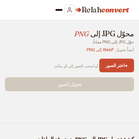
Relah
convert
محوّل JPG إلى
PNG
حوّل JPG إلى PNG مجاناً.
أيضاً تحويل:
WebP إلى PNG
+
اختر الصور
أو اسحب الصور إلى أي مكان
تحويل الصور
كيفية تحويل JPG إلى PNG بدون رفع الملفات