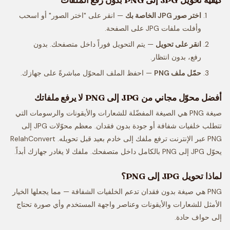
اختر صور JPG الخاصة بك
— انقر على "اختر الصور" أو اسحب
وأفلت ملفات JPG على الصفحة.
انقر على تحويل
— يتم التحويل فوراً داخل متصفحك. بدون
رفع، بدون انتظار.
حمّل ملف PNG
— احفظ الملف المحوّل مباشرةً على جهازك.
أفضل محوّل مجاني من JPG إلى PNG لا يرفع ملفاتك
صيغة PNG هي الصيغة المفضّلة للشعارات والأيقونات والرسومات التي
تتطلب خلفيات شفافة أو جودة بدون فقدان. معظم محوّلات JPG إلى
PNG عبر الإنترنت ترفع ملفك إلى خادم بعيد قبل تحويله. RelahConvert
يحوّل JPG إلى PNG بالكامل داخل متصفحك. ملفك لا يغادر جهازك أبداً.
لماذا تحويل JPG إلى PNG؟
PNG هي صيغة بدون فقدان تدعم الخلفيات الشفافة — مما يجعلها الخيار
الأمثل للشعارات والأيقونات وعناصر واجهة المستخدم وأي صورة تحتاج
إلى حواف حادة.