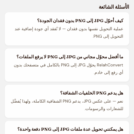
الأسئلة الشائعة
كيف أحوّل JPG إلى PNG بدون فقدان الجودة؟
عملية التحويل نفسها بدون فقدان — لا تُفقد أي جودة إضافية عند
التحويل إلى PNG.
ما أفضل محوّل مجاني من JPG إلى PNG لا يرفع الملفات؟
RelahConvert يحوّل JPG إلى PNG بالكامل في متصفحك بدون
أي رفع إلى خادم.
هل يدعم PNG الخلفيات الشفافة؟
نعم — على عكس JPG، يدعم PNG الشفافية الكاملة، ولهذا يُفضَّل
للشعارات والرسومات.
هل يمكنني تحويل عدة ملفات JPG إلى PNG دفعة واحدة؟