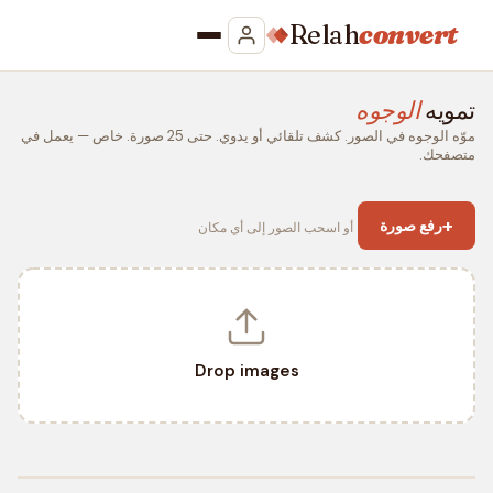
Relah
convert
تمويه
الوجوه
موّه الوجوه في الصور. كشف تلقائي أو يدوي. حتى 25 صورة. خاص — يعمل في
متصفحك.
+
رفع صورة
أو اسحب الصور إلى أي مكان
Drop images