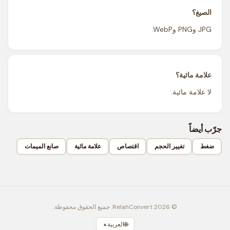
الصيغ؟
JPG وPNG وWebP.
علامة مائية؟
لا علامة مائية.
جرّب أيضاً
ضغط
تغيير الحجم
اقتصاص
علامة مائية
صانع الميمات
© 2026 RelahConvert. جميع الحقوق محفوظة.
🌐
العربية
▲