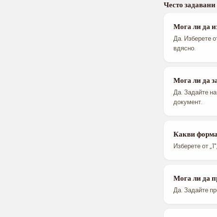
Често задавани
Мога ли да и
Да. Изберете о
вдясно.
Мога ли да 
Да. Задайте на
документ.
Какви форма
Изберете от „1",
Мога ли да 
Да. Задайте п