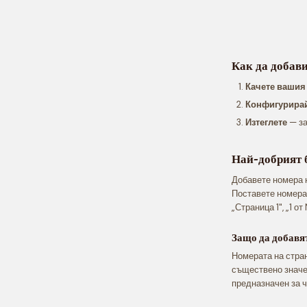
Как да добав
Качете вашия
Конфигурира
Изтеглете
— за
Най-добрият 
Добавете номера н
Поставете номера 
„Страница 1", „1 о
Защо да добавя
Номерата на стран
съществено значен
предназначен за ч