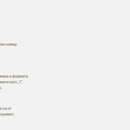
лен номер.
змера и формата.
ати като „1",
р.
е са от
окумент,