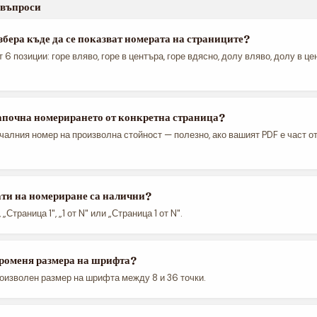
 въпроси
збера къде да се показват номерата на страниците?
т 6 позиции: горе вляво, горе в центъра, горе вдясно, долу вляво, долу в ц
започна номерирането от конкретна страница?
чалния номер на произволна стойност — полезно, ако вашият PDF е част о
ти на номериране са налични?
 „Страница 1", „1 от N" или „Страница 1 от N".
променя размера на шрифта?
роизволен размер на шрифта между 8 и 36 точки.