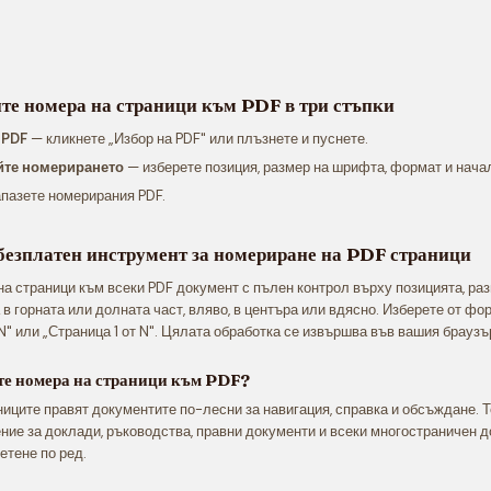
ите номера на страници към PDF в три стъпки
 PDF
— кликнете „Избор на PDF" или плъзнете и пуснете.
йте номерирането
— изберете позиция, размер на шрифта, формат и нача
пазете номерирания PDF.
безплатен инструмент за номериране на PDF страници
а страници към всеки PDF документ с пълен контрол върху позицията, ра
в горната или долната част, вляво, в центъра или вдясно. Изберете от форм
т N" или „Страница 1 от N". Цялата обработка се извършва във вашия браузъ
те номера на страници към PDF?
иците правят документите по-лесни за навигация, справка и обсъждане. Т
ие за доклади, ръководства, правни документи и всеки многостраничен д
етене по ред.