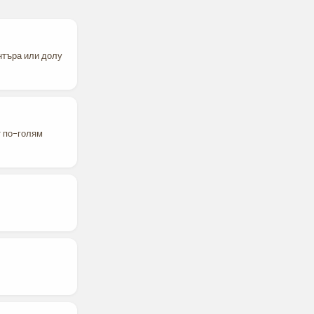
ентъра или долу
т по-голям