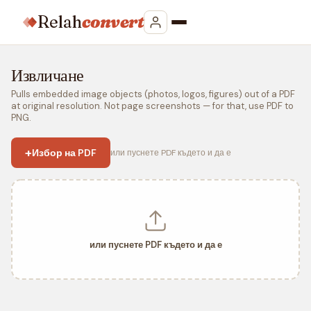
Relah
convert
Извличане
Pulls embedded image objects (photos, logos, figures) out of a PDF
at original resolution. Not page screenshots — for that, use PDF to
PNG.
+
Избор на PDF
или пуснете PDF където и да е
или пуснете PDF където и да е