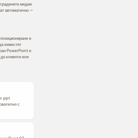
 вградените медии
ват автоматично —
 позициониране и
да изместят
ран PowerPoint и
 до клиенти или
и .ppt
ователно с