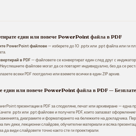
ртирате един или повече PowerPoint файла в PDF
ите PowerPoint файлове
— изберете до 10 .pptx или .ppt файла или ги п
ата.
нвертирай в PDF
— файловете се конвертират един след друг с индикатор
 Неуспешните файлове могат да се повтарят индивидуално, без да се рест
пазете всеки PDF поотделно или вземете всички в един ZIP архив.
е един или повече PowerPoint файла в PDF — Безплате
erPoint презентации в PDF за споделяне, печат или архивиране — една п
ачете .pptx или .ppt файлове и получете PDF, които запазват оформление
раженията, диаграмите и форматирането на бележките на докладчика. Пе
а пич деки, лекционни слайдове, обучителни материали и всяка презентаци
а да види слайдовете точно както сте ги проектирали.