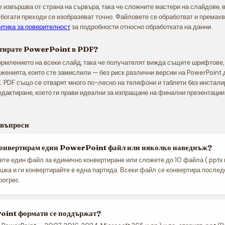
 извършва от страна на сървъра, така че сложните мастери на слайдове,
 богати преходи се изобразяват точно. Файловете се обработват и премах
итика за поверителност
за подробности относно обработката на данни.
ртирате PowerPoint в PDF?
рмлението на всеки слайд, така че получателят вижда същите шрифтове,
женията, които сте замислили — без риск различни версии на PowerPoint 
. PDF също се отварят много по-лесно на телефони и таблети без инстали
едактиране, което ги прави идеални за изпращане на финални презентации
 въпроси
конвертирам един PowerPoint файл или няколко наведнъж?
ете един файл за единично конвертиране или сложете до 10 файла (.pptx 
шка и ги конвертирайте в една партида. Всеки файл се конвертира послед
рогрес.
int формати се поддържат?