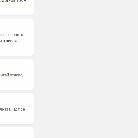
PowerPoint 97-
ия. Повечето
и в висока
итай отново,
лната част се