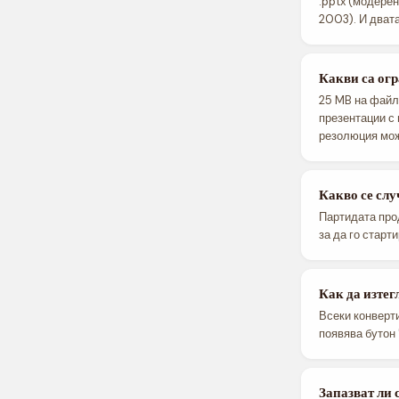
.pptx (модерен
2003). И дват
Какви са огр
25 MB на файл 
презентации с 
резолюция мож
Какво се слу
Партидата про
за да го старт
Как да изте
Всеки конверти
появява бутон "
Запазват ли 