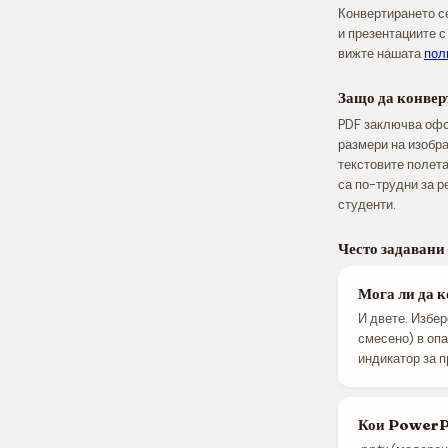
Конвертирането се
и презентациите с
вижте нашата
пол
Защо да конве
PDF заключва офо
размери на изобра
текстовите полета
са по-трудни за р
студенти.
Често задавани
Мога ли да 
И двете. Избер
смесено) в опа
индикатор за п
Кои PowerPo