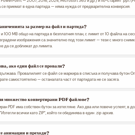
 PowerPoint — 2007, 2016, 2024, Microsoft 365 и др.) и по-старият .ppt (
а се приемат в една партида — няма нужда от предварителна конверсия.
аниченията за размер на файл и партида?
и 100 MB общо на партида в безплатния план, с лимит от 10 файла на сес
вградени изображения са значително под този лимит — тези с много снимк
е да се доближат до лимита.
чва, ако един файл се провали?
дължава. Провалилият се файл се маркира в списъка и получава бутон Оп
ирате самостоятелно — останалата част от партидата не се засяга.
гля множество конвертирани PDF файлове?
ран PDF има собствен бутон за изтегляне. Ако два или повече успеят, в до
Изтегли всички като ZIP", който ги обединява в един .zip архив.
се анимации и преходи?