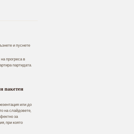
лъзнете и пуснете
 на прогреса в
артира партидата.
н пакетен
резентация или до
то на слайдовете,
рфектно за
я, при която