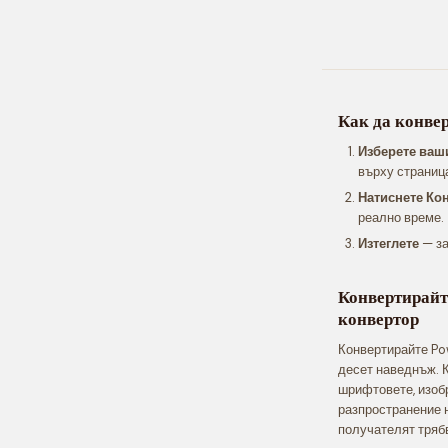
Как да конве
Изберете ваш
върху страниц
Натиснете Ко
реално време.
Изтеглете
— за
Конвертирайт
конвертор
Конвертирайте Pow
десет наведнъж. К
шрифтовете, изоб
разпространение н
получателят трябв