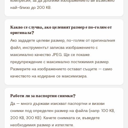
компресия, за да доближи изображението ви възможно
най-близо до 200 KB.
Какво се случва, ако целевият размер е по-голям от
оригинала?
Ако зададете целеви размер, по-голям от оригиналния
файл, инструментът записва изображението с
максимално качество JPEG. Ще се покаже
предупреждение с максимално постижимия размер.
Размерите на изображението остават същите — само
качеството на кодиране се максимизира.
Работи ли за паспортни снимки?
Да — много държави изискват паспортни и визови
снимки под определен размер на файла (напр. 100 KB,
200 KB, 300 KB). Качете снимката си, въведете
необходимия размер и изтеглете.