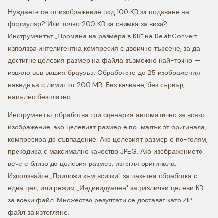
Нуждаете се от изображение под 100 KB за подаване на
формуляр? Или точно 200 KB за снимка за виза?
Инструментът „Промяна на размера в KB" на RelahConvert
използва интелигентна компресия с двоично търсене, за да
достигне целевия размер на файла възможно най-точно —
изцяло във вашия браузър. Обработете до 25 изображения
наведнъж с лимит от 200 MB. Без качване, без сървър,
напълно безплатно.
Инструментът обработва три сценария автоматично за всяко
изображение: ако целевият размер е по-малък от оригинала,
компресира до съвпадение. Ако целевият размер е по-голям,
прекодира с максимално качество JPEG. Ако изображението
вече е близо до целевия размер, изтегля оригинала.
Използвайте „Приложи към всички" за пакетна обработка с
една цел, или режим „Индивидуален" за различни целеви KB
за всеки файл. Множество резултати се доставят като ZIP
файл за изтегляне.