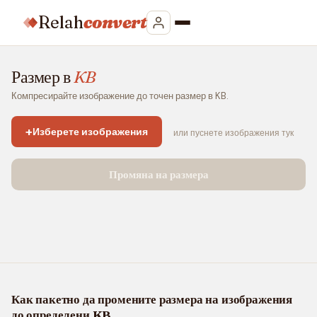
Relah
convert
Размер в
KB
Компресирайте изображение до точен размер в KB.
+
Изберете изображения
или пуснете изображения тук
Промяна на размера
Как пакетно да промените размера на изображения
до определени KB