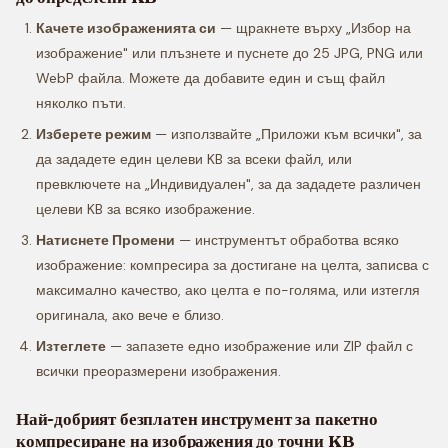
Качете изображенията си
— щракнете върху „Избор на
изображение" или плъзнете и пуснете до 25 JPG, PNG или
WebP файла. Можете да добавите един и същ файл
няколко пъти.
Изберете режим
— използвайте „Приложи към всички", за
да зададете един целеви KB за всеки файл, или
превключете на „Индивидуален", за да зададете различен
целеви KB за всяко изображение.
Натиснете Промени
— инструментът обработва всяко
изображение: компресира за достигане на целта, записва с
максимално качество, ако целта е по-голяма, или изтегля
оригинала, ако вече е близо.
Изтеглете
— запазете едно изображение или ZIP файл с
всички преоразмерени изображения.
Най-добрият безплатен инструмент за пакетно
компресиране на изображения до точни KB