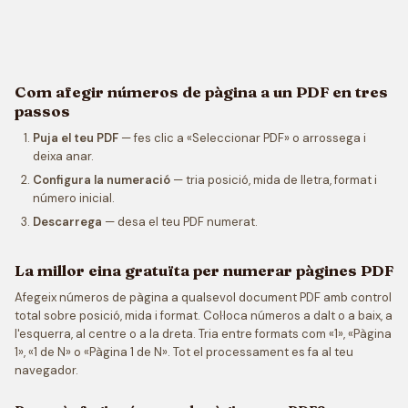
Com afegir números de pàgina a un PDF en tres
passos
Puja el teu PDF
— fes clic a «Seleccionar PDF» o arrossega i
deixa anar.
Configura la numeració
— tria posició, mida de lletra, format i
número inicial.
Descarrega
— desa el teu PDF numerat.
La millor eina gratuïta per numerar pàgines PDF
Afegeix números de pàgina a qualsevol document PDF amb control
total sobre posició, mida i format. Col·loca números a dalt o a baix, a
l'esquerra, al centre o a la dreta. Tria entre formats com «1», «Pàgina
1», «1 de N» o «Pàgina 1 de N». Tot el processament es fa al teu
navegador.