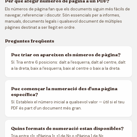
Per què afegir números de pàgina a un PDF?
Els números de pàgina fan que els documents siguin més fàcils de
navegar, referenciar i discutir. Són essencials per a informes,
manuals, documents legals i qualsevol document de múltiples
pàgines destinat a ser llegit en ordre.
Preguntes freqüents
Puc triar on apareixen els números de pàgina?
Sí. Tria entre 6 posicions: dalt a l'esquerra, dalt al centre, dalt
a la dreta, baix a l'esquerra, baix al centre o baix a la dreta.
Puc començar la numeració des d'una pàgina
específica?
Sí. Estableix el número inicial a qualsevol valor — útil si el teu
PDF és part d'un document més gran.
Quins formats de numeració estan disponibles?
Tria entre «1», «Pàgina 1», «1 de N» o «Pàgina 1 de N».