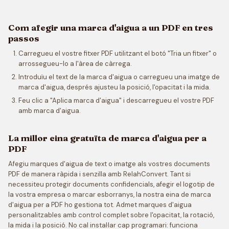
Com afegir una marca d'aigua a un PDF en tres
passos
Carregueu el vostre fitxer PDF utilitzant el botó "Tria un fitxer" o
arrossegueu-lo a l'àrea de càrrega.
Introduïu el text de la marca d'aigua o carregueu una imatge de
marca d'aigua, després ajusteu la posició, l'opacitat i la mida.
Feu clic a "Aplica marca d'aigua" i descarregueu el vostre PDF
amb marca d'aigua.
La millor eina gratuïta de marca d'aigua per a
PDF
Afegiu marques d'aigua de text o imatge als vostres documents
PDF de manera ràpida i senzilla amb RelahConvert. Tant si
necessiteu protegir documents confidencials, afegir el logotip de
la vostra empresa o marcar esborranys, la nostra eina de marca
d'aigua per a PDF ho gestiona tot. Admet marques d'aigua
personalitzables amb control complet sobre l'opacitat, la rotació,
la mida i la posició. No cal instal·lar cap programari: funciona