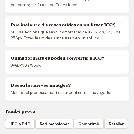
descarrega el fitxer .ico. Tot és local.
Puc incloure diverses mides en un fitxer ICO?
Sí — selecciona qualsevol combinació de 16, 32, 48, 64, 128 i
256px. Totes les mides s'incrusten en un sol .ico.
Quins formats es poden convertir a ICO?
JPG, PNG i WebP.
Deseu les meves imatges?
Mai. Tot el processament es fa localment al navegador.
També prova
JPG a PNG
Redimensionar
Comprimir
Retallar