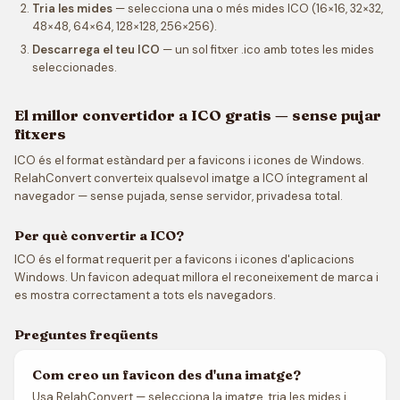
Tria les mides
— selecciona una o més mides ICO (16×16, 32×32,
48×48, 64×64, 128×128, 256×256).
Descarrega el teu ICO
— un sol fitxer .ico amb totes les mides
seleccionades.
El millor convertidor a ICO gratis — sense pujar
fitxers
ICO és el format estàndard per a favicons i icones de Windows.
RelahConvert converteix qualsevol imatge a ICO íntegrament al
navegador — sense pujada, sense servidor, privadesa total.
Per què convertir a ICO?
ICO és el format requerit per a favicons i icones d'aplicacions
Windows. Un favicon adequat millora el reconeixement de marca i
es mostra correctament a tots els navegadors.
Preguntes freqüents
Com creo un favicon des d'una imatge?
Usa RelahConvert — selecciona la imatge, tria les mides i