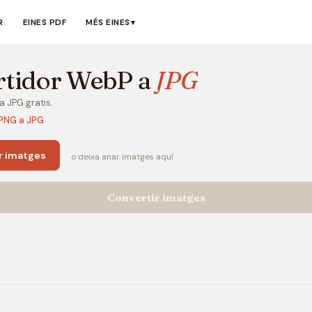
R
EINES PDF
MÉS EINES
▼
rtidor WebP a
JPG
 JPG gratis.
PNG a JPG
r imatges
o deixa anar imatges aquí
Convertir imatges