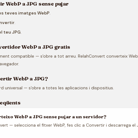
ir WebP a JPG sense pujar
les teves imatges WebP
.
nvertir
.
l teu JPG
.
nvertidor WebP a JPG gratis
lment compatible — s'obre a tot arreu. RelahConvert converteix We
navegador.
vertir WebP a JPG?
d universal — s'obre a totes les aplicacions i dispositius.
reqüents
teixo WebP a JPG sense pujar a un servidor?
ert — selecciona el fitxer WebP, fes clic a Convertir i descarrega el 