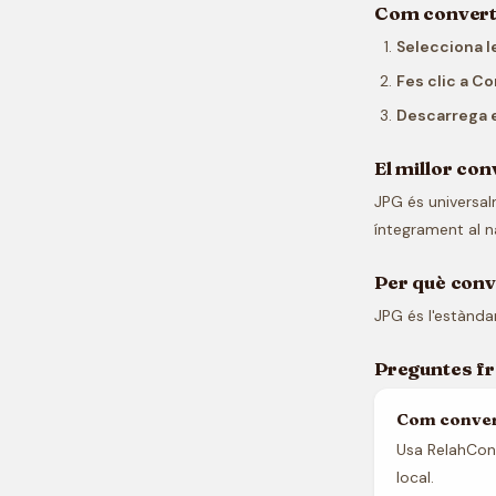
Com convert
Selecciona 
Fes clic a Co
Descarrega e
El millor co
JPG és universa
íntegrament al 
Per què con
JPG és l'estàndar
Preguntes f
Com conver
Usa RelahConv
local.