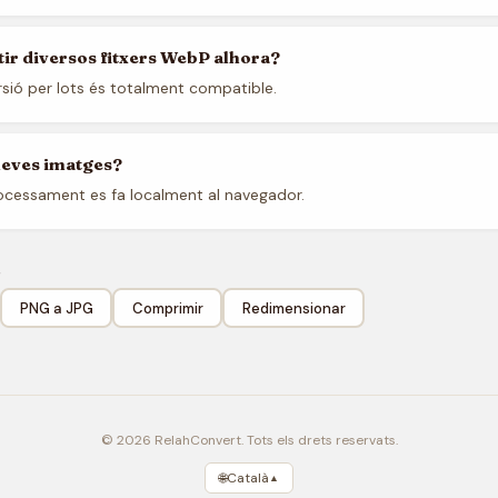
ir diversos fitxers WebP alhora?
rsió per lots és totalment compatible.
meves imatges?
rocessament es fa localment al navegador.
a
PNG a JPG
Comprimir
Redimensionar
© 2026 RelahConvert. Tots els drets reservats.
🌐
Català
▲