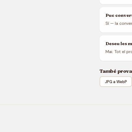
Puc convert
Sí — la conve
Deseu les 
Mai. Tot el p
També prov
JPG a WebP