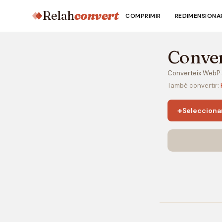
Relah
convert
COMPRIMIR
REDIMENSIONA
Conve
Converteix WebP a
També convertir:
+
Selecciona