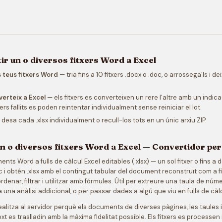
r un o diversos fitxers Word a Excel
s teus fitxers Word
— tria fins a 10 fitxers .docx o .doc, o arrossega'ls i de
verteix a Excel
— els fitxers es converteixen un rere l'altre amb un indic
txers fallits es poden reintentar individualment sense reiniciar el lot.
desa cada .xlsx individualment o recull-los tots en un únic arxiu ZIP.
n o diversos fitxers Word a Excel — Convertidor per 
ts Word a fulls de càlcul Excel editables (.xlsx) — un sol fitxer o fins a 
oc i obtén .xlsx amb el contingut tabular del document reconstruït com a f
rdenar, filtrar i utilitzar amb fórmules. Útil per extreure una taula de nú
 una anàlisi addicional, o per passar dades a algú que viu en fulls de càlc
ealitza al servidor perquè els documents de diverses pàgines, les taules 
xt es traslladin amb la màxima fidelitat possible. Els fitxers es processen 