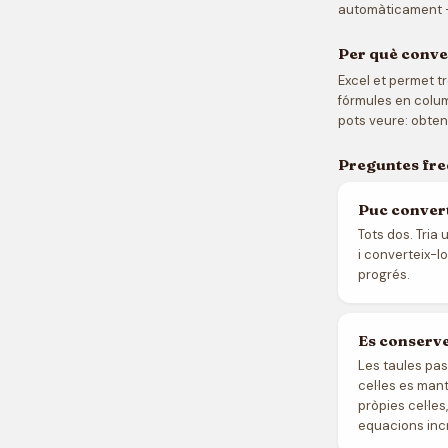
automàticament —
Per què conve
Excel et permet t
fórmules en colum
pots veure: obten
Preguntes fr
Puc convert
Tots dos. Tria 
i converteix-l
progrés.
Es conserve
Les taules pas
cel·les es man
pròpies cel·le
equacions inc