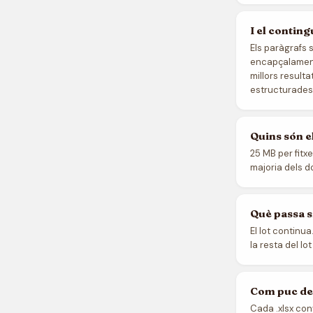
I el contin
Els paràgrafs s
encapçalaments
millors result
estructurades
Quins són el
25 MB per fitxe
majoria dels 
Què passa si
El lot continua
la resta del lo
Com puc des
Cada .xlsx con