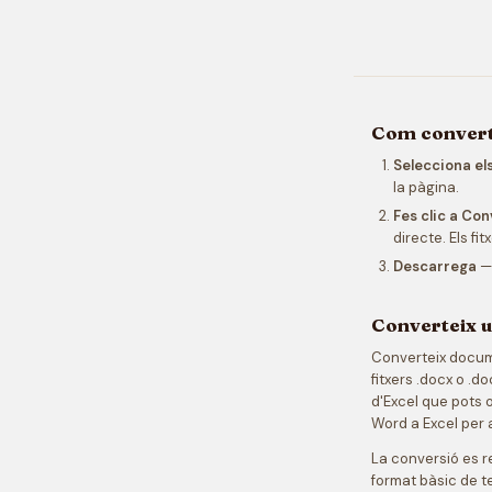
Com converti
Selecciona el
la pàgina.
Fes clic a Con
directe. Els fi
Descarrega
— 
Converteix u
Converteix documen
fitxers .docx o .d
d'Excel que pots o
Word a Excel per a
La conversió es r
format bàsic de te