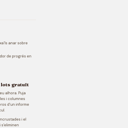
ixa'ls anar sobre
ador de progrés en
lots gratuït
deu alhora. Puja
iles i columnes
meros d'un informe
ul.
incrustades i el
i s'eliminen