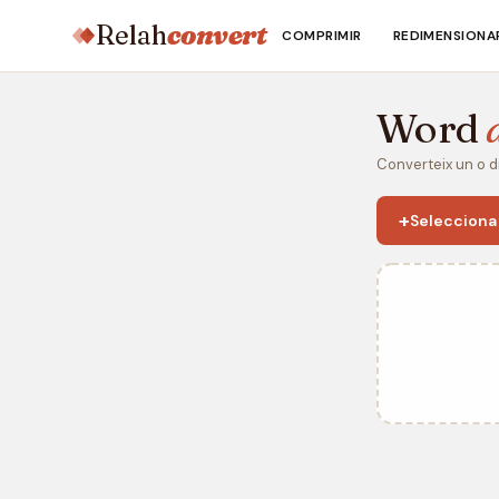
Relah
convert
COMPRIMIR
REDIMENSIONA
Word
Converteix un o di
+
Selecciona