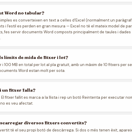
gut Word no tabular?
imples es converteixen en text a cel·les d'Excel (normalment un paràgraf p
 i l'estil es perden en gran mesura — Excel no té el mateix model de par
ats, fes servir documents Word composts principalment de taules i dades
.
s límits de mida de fitxer i lot?
r i 100 MB en total per lot al pla gratuït, amb un màxim de 10 fitxers per se
documents Word estan molt per sota.
 un fitxer falla?
. El fitxer fallit es marca a la llista i rep un botó Reintenta per executar 
t no es veu afectat.
carregar diversos fitxers convertits?
vertit té el seu propi botó de descàrrega. Si dos o més tenen èxit, aparei