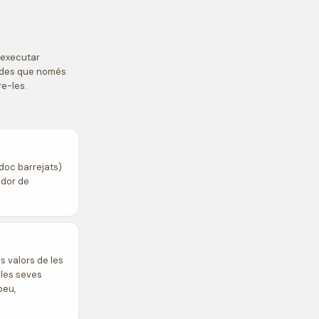
 executar
jades que només
re-les.
.doc barrejats)
ador de
s valors de les
 les seves
peu,