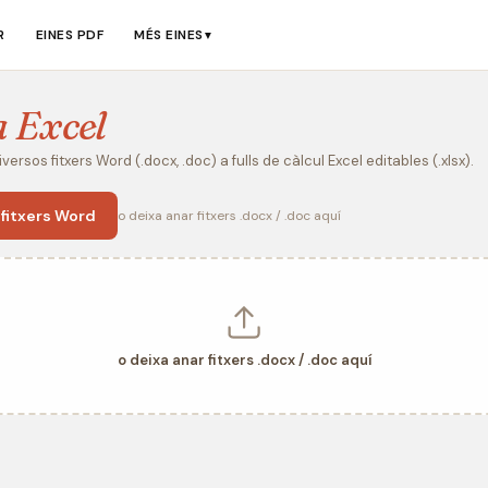
R
EINES PDF
MÉS EINES
▼
a Excel
versos fitxers Word (.docx, .doc) a fulls de càlcul Excel editables (.xlsx).
 fitxers Word
o deixa anar fitxers .docx / .doc aquí
o deixa anar fitxers .docx / .doc aquí