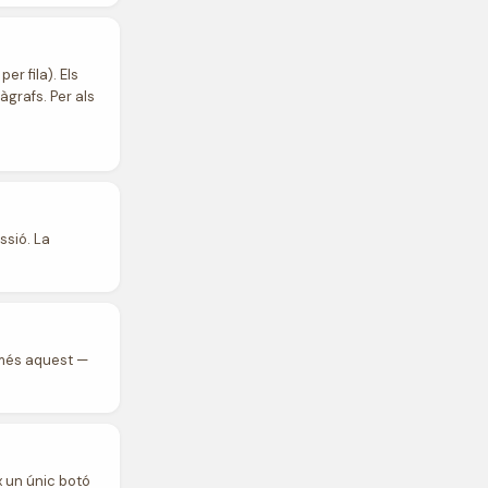
er fila). Els
àgrafs. Per als
ssió. La
només aquest —
x un únic botó