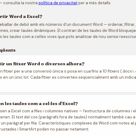
 consulta la nostra
política de privacitat
per a més detalls.
rtir Word a Excel?
reballar de debò amb els números d'un document Word — ordenar, filtrar,
nes, crear taules dinàmiques. El contrari de les taules de Word bloque
s les taules com a cel·les vives que pots analitzar de nou sense reescriu
eqüents
ir un fitxer Word o diversos alhora?
un fitxer per a una conversió única o posa en cua fins a 10 fitxers (.docx i 
os en un únic lot. Cada fitxer es converteix seqüencialment amb un indic
n les taules com a cel·les d'Excel?
sen a Excel com a files i columnes natives — l'estructura de columnes i el
tenen. El text del cos (paràgrafs fora de taules) normalment també cau a
s, un paràgraf per fila. Característiques complexes de Word com notes al 
rustades i SmartArt poden no passar netament.