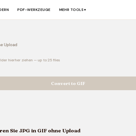
ERN
PDF-WERKZEUGE
MEHR TOOLS
▼
ne Upload
lder hierher ziehen — up to 25 files
Convert to GIF
ren Sie JPG in GIF ohne Upload