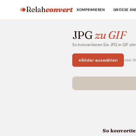
Relah
convert
KOMPRIMIEREN
GRÖSSE ÄND
JPG
zu GIF
So konvertieren Sie JPG in GIF oh
+
Bilder auswählen
oder Bi
So konvertie