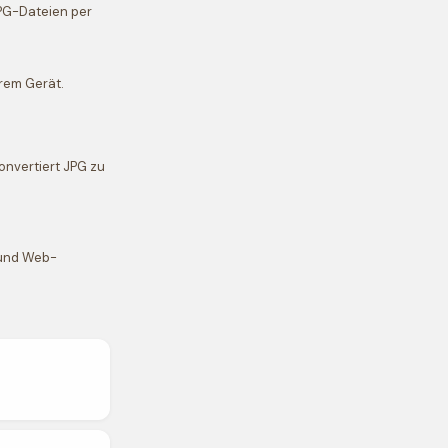
JPG-Dateien per
hrem Gerät.
onvertiert JPG zu
n und Web-