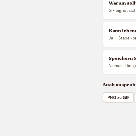
Warum sollt
GIF eignet sic
Kann ich me
Ja — Stapelkon
Speichern S
Niemals. Die g
Auch ausprob
PNG zu GIF