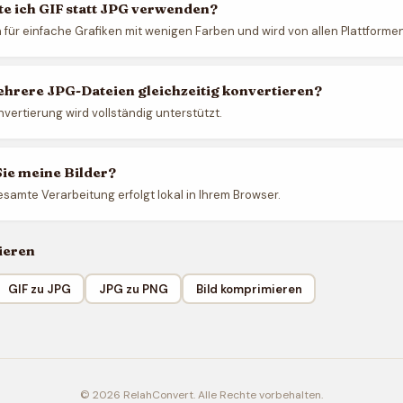
e ich GIF statt JPG verwenden?
h für einfache Grafiken mit wenigen Farben und wird von allen Plattformen
hrere JPG-Dateien gleichzeitig konvertieren?
vertierung wird vollständig unterstützt.
ie meine Bilder?
esamte Verarbeitung erfolgt lokal in Ihrem Browser.
ieren
GIF zu JPG
JPG zu PNG
Bild komprimieren
© 2026 RelahConvert. Alle Rechte vorbehalten.