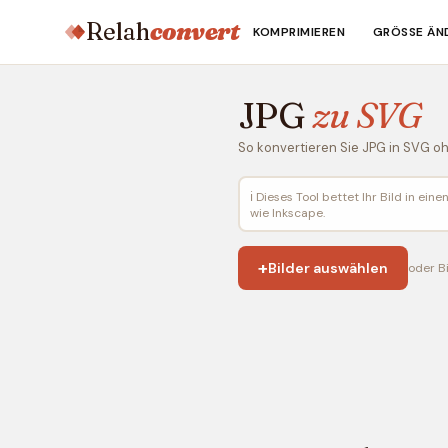
Relah
convert
KOMPRIMIEREN
GRÖSSE ÄND
JPG
zu SVG
So konvertieren Sie JPG in SVG o
ℹ️ Dieses Tool bettet Ihr Bild in e
wie Inkscape.
+
Bilder auswählen
oder Bi