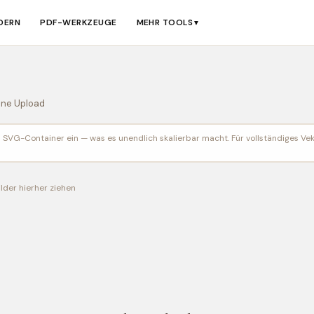
ERN
PDF-WERKZEUGE
MEHR TOOLS
▼
hne Upload
inen SVG-Container ein — was es unendlich skalierbar macht. Für vollständiges 
lder hierher ziehen