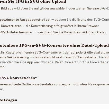
ren Sie JPG in SVG ohne Upload
 Bild aus
— klicken Sie auf „Bilder auswählen" oder ziehen Sie eine JPG-
e gewünschte Ausgabebreite fest
— passen Sie die Breite des SVG-Cont
f Konvertieren
— die Konvertierung erfolgt sofort in Ihrem Browser.
e SVG-Datei herunter
— speichern Sie die Datei direkt auf Ihrem Gerät.
ostenlose JPG-zu-SVG-Konverter ohne Datei-Upload
t Ihr Rasterbild in einen SVG-Container ein, der auf jede Größe skaliert 
 keine Vektorisierung — das Rasterbild wird in das SVG eingebettet. Für vo
rwenden Sie eine App wie Inkscape. RelahConvert führt die Konvertierun
rch.
 SVG konvertieren?
eren auf jede Größe ohne Pixelation und eignen sich ideal für respons
en.
lte Fragen