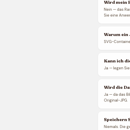
Wird mein 
Nein — das Ra
Sie eine Anwe
Warum ein 
SVG-Container 
Kann ich d
Ja — legen Si
Wird die Da
Ja — da das Bi
Original-JPG.
Speichern S
Niemals. Die g