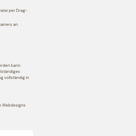
Datei per Drag-
ainers an.
werden kann.
llständiges
g vollständig in
ive Webdesigns