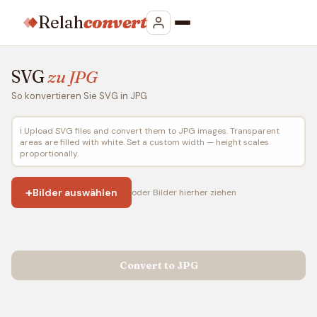
Relah
convert
SVG
zu JPG
So konvertieren Sie SVG in JPG
ℹ️ Upload SVG files and convert them to JPG images. Transparent
areas are filled with white. Set a custom width — height scales
proportionally.
+
Bilder auswählen
oder Bilder hierher ziehen
Convert to JPG