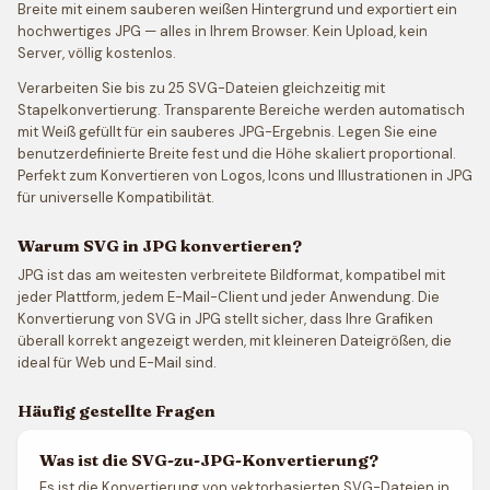
Breite mit einem sauberen weißen Hintergrund und exportiert ein
hochwertiges JPG — alles in Ihrem Browser. Kein Upload, kein
Server, völlig kostenlos.
Verarbeiten Sie bis zu 25 SVG-Dateien gleichzeitig mit
Stapelkonvertierung. Transparente Bereiche werden automatisch
mit Weiß gefüllt für ein sauberes JPG-Ergebnis. Legen Sie eine
benutzerdefinierte Breite fest und die Höhe skaliert proportional.
Perfekt zum Konvertieren von Logos, Icons und Illustrationen in JPG
für universelle Kompatibilität.
Warum SVG in JPG konvertieren?
JPG ist das am weitesten verbreitete Bildformat, kompatibel mit
jeder Plattform, jedem E-Mail-Client und jeder Anwendung. Die
Konvertierung von SVG in JPG stellt sicher, dass Ihre Grafiken
überall korrekt angezeigt werden, mit kleineren Dateigrößen, die
ideal für Web und E-Mail sind.
Häufig gestellte Fragen
Was ist die SVG-zu-JPG-Konvertierung?
Es ist die Konvertierung von vektorbasierten SVG-Dateien in