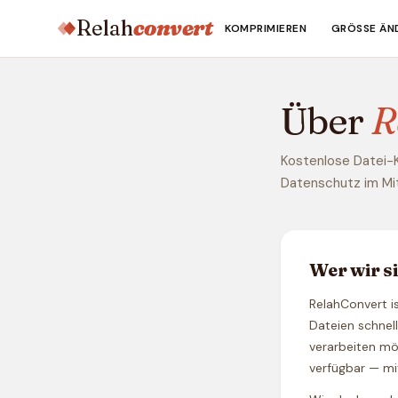
Relah
convert
KOMPRIMIEREN
GRÖSSE ÄND
Über
R
Kostenlose Datei-K
Datenschutz im Mit
Wer wir s
RelahConvert i
Dateien schnel
verarbeiten m
verfügbar — mi