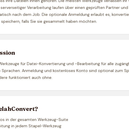
ss Ihre Dateien Ihnen gehören. Die meisten Werkzeuge verlassen Ihr 
serverseitiger Verarbeitung laufen über einen geprüften Partner und
tisch nach dem Job. Die optionale Anmeldung erlaubt es, konvertier
 speichern, falls Sie sie gesammelt haben möchten.
ssion
 Werkzeuge für Datei-Konvertierung und -Bearbeitung für alle zugäng
25 Sprachen. Anmeldung und kostenloses Konto sind optional zum Spe
ndere funktioniert auch ohne.
lahConvert?
los in der gesamten Werkzeug-Suite
eitung in jedem Stapel-Werkzeug