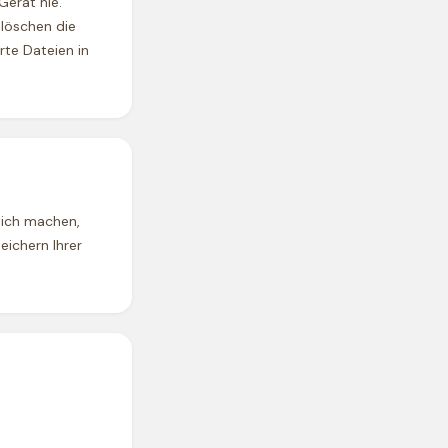
Gerät nie.
 löschen die
te Dateien in
lich machen,
ichern Ihrer