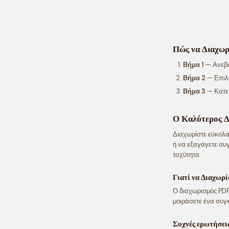
Πώς να Διαχωρ
Βήμα 1
— Ανεβά
Βήμα 2
— Επιλέ
Βήμα 3
— Κατεβ
Ο Καλύτερος 
Διαχωρίστε εύκολα
ή να εξαγάγετε συγ
ταχύτητα.
Γιατί να Διαχωρί
Ο διαχωρισμός PDF 
μοιράσετε ένα συγκ
Συχνές ερωτήσει