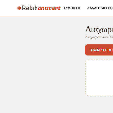
Relah
convert
ΣΥΜΠΊΕΣΗ
ΑΛΛΑΓΉ ΜΕΓΈΘ
Διαχωρ
Διαχωρίστε ένα PD
+
Select PDF