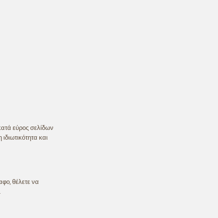
κατά εύρος σελίδων
 ιδιωτικότητα και
αφο, θέλετε να
.