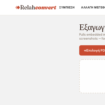
Relah
convert
ΣΥΜΠΊΕΣΗ
ΑΛΛΑΓΉ ΜΕΓΈΘ
Εξαγω
Pulls embedded ima
screenshots — for
+
Επιλογή PD