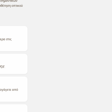
η σημαντικών
οθέτηση οπτικού
ερα στις
PDF.
εξαγάγετε από