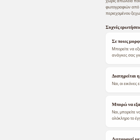
χωρίς απώλεια ποι
φωτογραφιών από α
περιεχομένου ξεχω
Συχνές ερωτήσει
Σε ποιες μορφ
Μπορείτε να εξ
ανάγκες σας για
Διατηρείται η
Ναι, οι εικόνε
Μπορώ να εξαγ
Ναι, μπορείτε ν
ολόκληρο το έγ
Λειτουργεί μ