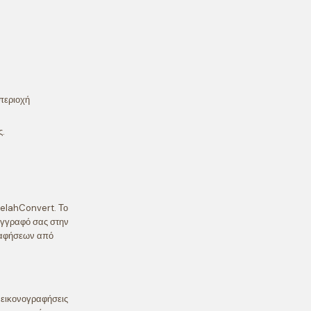
 περιοχή
ς.
RelahConvert. Το
έγγραφό σας στην
γραφήσεων από
 εικονογραφήσεις