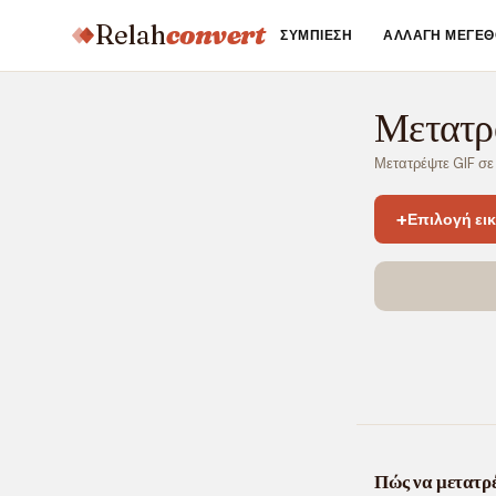
Relah
convert
ΣΥΜΠΊΕΣΗ
ΑΛΛΑΓΉ ΜΕΓΈΘ
Μετατρ
Μετατρέψτε GIF σε
+
Επιλογή ει
Πώς να μετατρ