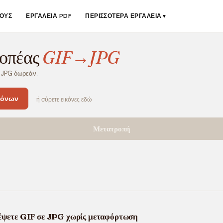
ΟΥΣ
ΕΡΓΑΛΕΊΑ PDF
ΠΕΡΙΣΣΌΤΕΡΑ ΕΡΓΑΛΕΊΑ
▼
οπέας
GIF→JPG
 JPG δωρεάν.
κόνων
ή σύρετε εικόνες εδώ
Μετατροπή
έψετε GIF σε JPG χωρίς μεταφόρτωση