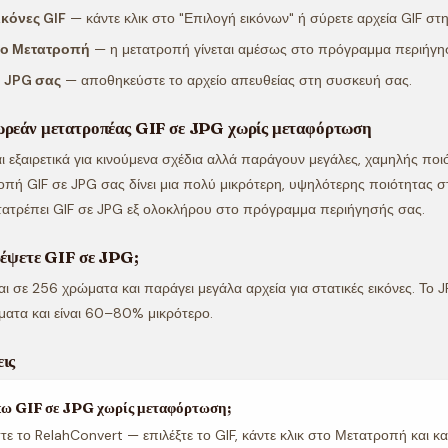
εικόνες GIF
— κάντε κλικ στο "Επιλογή εικόνων" ή σύρετε αρχεία GIF στη
το Μετατροπή
— η μετατροπή γίνεται αμέσως στο πρόγραμμα περιήγη
ο JPG σας
— αποθηκεύστε το αρχείο απευθείας στη συσκευή σας.
ωρεάν μετατροπέας GIF σε JPG χωρίς μεταφόρτωση
αι εξαιρετικά για κινούμενα σχέδια αλλά παράγουν μεγάλες, χαμηλής ποι
ροπή GIF σε JPG σας δίνει μια πολύ μικρότερη, υψηλότερης ποιότητας στ
τατρέπει GIF σε JPG εξ ολοκλήρου στο πρόγραμμα περιήγησής σας.
ρέψετε GIF σε JPG;
αι σε 256 χρώματα και παράγει μεγάλα αρχεία για στατικές εικόνες. Το 
ατα και είναι 60–80% μικρότερο.
ις
ω GIF σε JPG χωρίς μεταφόρτωση;
ε το RelahConvert — επιλέξτε το GIF, κάντε κλικ στο Μετατροπή και κ