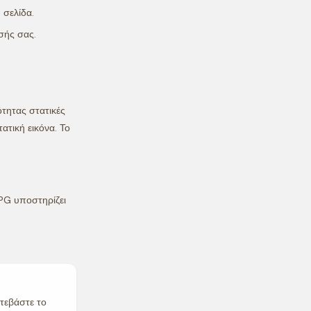
 σελίδα.
σής σας.
ότητας στατικές
ατική εικόνα. Το
JPG υποστηρίζει
ατεβάστε το