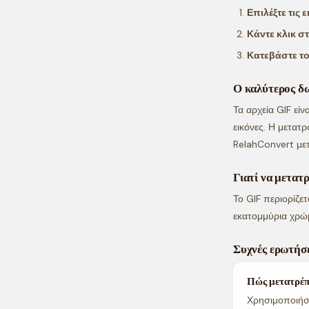
Επιλέξτε τις 
Κάντε κλικ σ
Κατεβάστε τ
Ο καλύτερος δ
Τα αρχεία GIF είν
εικόνες. Η μετατ
RelahConvert με
Γιατί να μετατ
Το GIF περιορίζετ
εκατομμύρια χρώμ
Συχνές ερωτήσε
Πώς μετατρέπ
Χρησιμοποιήστ