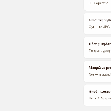
JPG αμέσως.
Θα διατηρηθε
Όχι — το JPG 
Πόσο μικρότερ
Για φωτογραφι
Μπορώ να μετ
Ναι — η μαζικ
Αποθηκεύετε τ
Ποτέ. Όλη η ε