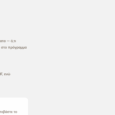
ατα — ό,τι
ου στο πρόγραμμα
F, ενώ
ατεβάστε το