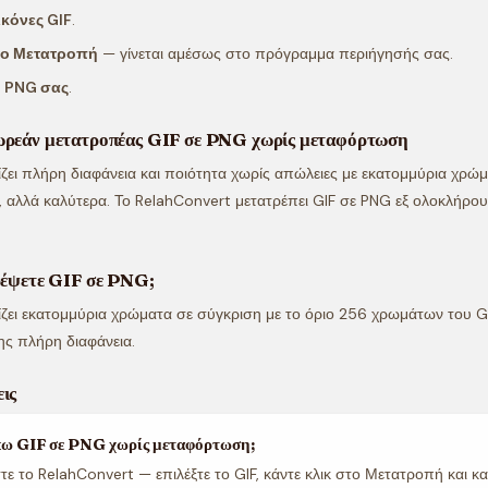
εικόνες GIF
.
το Μετατροπή
— γίνεται αμέσως στο πρόγραμμα περιήγησής σας.
ο PNG σας
.
ωρεάν μετατροπέας GIF σε PNG χωρίς μεταφόρτωση
ει πλήρη διαφάνεια και ποιότητα χωρίς απώλειες με εκατομμύρια χρώμ
, αλλά καλύτερα. Το RelahConvert μετατρέπει GIF σε PNG εξ ολοκλήρ
τρέψετε GIF σε PNG;
ει εκατομμύρια χρώματα σε σύγκριση με το όριο 256 χρωμάτων του GI
ης πλήρη διαφάνεια.
ις
πω GIF σε PNG χωρίς μεταφόρτωση;
ε το RelahConvert — επιλέξτε το GIF, κάντε κλικ στο Μετατροπή και κ