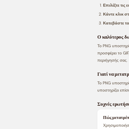
Επιλέξτε τις 
Κάντε κλικ σ
Κατεβάστε τ
Ο καλύτερος δ
Το PNG υποστηρίζ
προσφέρει το GIF
περιήγησής σας.
Γιατί να μετα
Το PNG υποστηρίζ
υποστηρίζει επίσ
Συχνές ερωτήσε
Πώς μετατρέ
Χρησιμοποιήστ