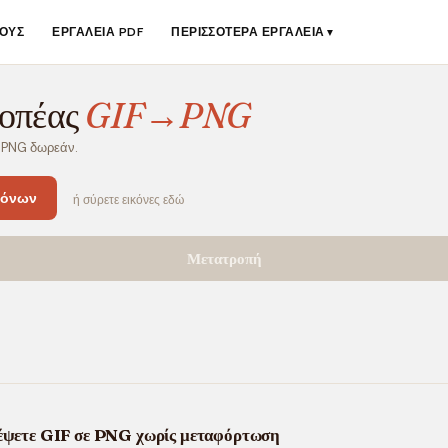
ΟΥΣ
ΕΡΓΑΛΕΊΑ PDF
ΠΕΡΙΣΣΌΤΕΡΑ ΕΡΓΑΛΕΊΑ
▼
οπέας
GIF→PNG
ε PNG δωρεάν.
κόνων
ή σύρετε εικόνες εδώ
Μετατροπή
έψετε GIF σε PNG χωρίς μεταφόρτωση