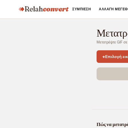
Relah
convert
ΣΥΜΠΊΕΣΗ
ΑΛΛΑΓΉ ΜΕΓΈΘ
Μετατρ
Μετατρέψτε GIF σ
+
Επιλογή ει
Πώς να μετατρ