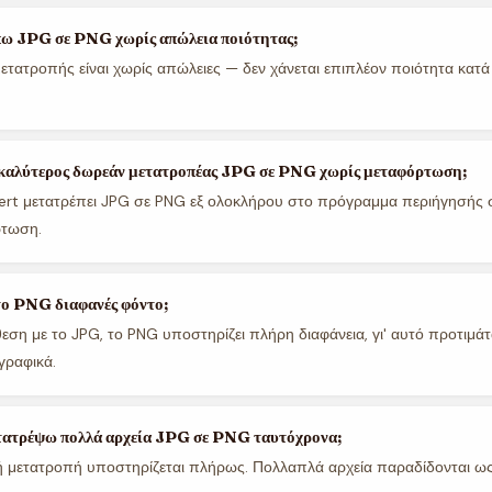
ω JPG σε PNG χωρίς απώλεια ποιότητας;
μετατροπής είναι χωρίς απώλειες — δεν χάνεται επιπλέον ποιότητα κατ
ο καλύτερος δωρεάν μετατροπέας JPG σε PNG χωρίς μεταφόρτωση;
ert μετατρέπει JPG σε PNG εξ ολοκλήρου στο πρόγραμμα περιήγησής 
ρτωση.
το PNG διαφανές φόντο;
θεση με το JPG, το PNG υποστηρίζει πλήρη διαφάνεια, γι' αυτό προτιμάτα
γραφικά.
ατρέψω πολλά αρχεία JPG σε PNG ταυτόχρονα;
ή μετατροπή υποστηρίζεται πλήρως. Πολλαπλά αρχεία παραδίδονται ως