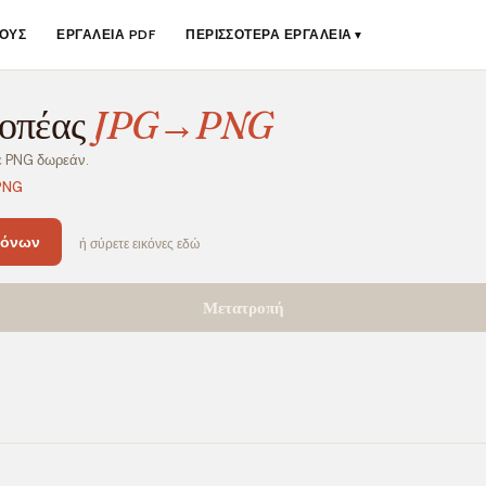
ΟΥΣ
ΕΡΓΑΛΕΊΑ PDF
ΠΕΡΙΣΣΌΤΕΡΑ ΕΡΓΑΛΕΊΑ
▼
οπέας
JPG→PNG
ε PNG δωρεάν.
PNG
κόνων
ή σύρετε εικόνες εδώ
Μετατροπή