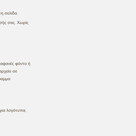
η σελίδα.
σής σας. Χωρίς
διαφανές φόντο ή
αρχείο σε
ραμμα
για λογότυπα,