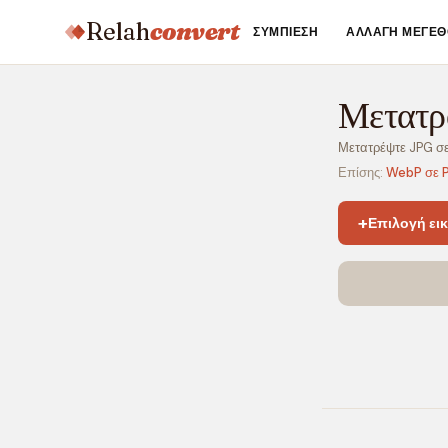
Relah
convert
ΣΥΜΠΊΕΣΗ
ΑΛΛΑΓΉ ΜΕΓΈΘ
Μετατρ
Μετατρέψτε JPG σ
Επίσης:
WebP σε 
+
Επιλογή ει