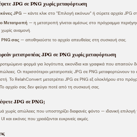
έψετε JPG σε PNG χωρίς μεταφόρτωση
εικόνες JPG
— κάντε κλικ στο "Επιλογή εικόνων" ή σύρετε αρχεία JPG στ
το Μετατροπή
— η μετατροπή γίνεται αμέσως στο πρόγραμμα περιήγη
 χωρίς αναμονή.
ο PNG σας
— αποθηκεύστε το αρχείο απευθείας στη συσκευή σας.
ωρεάν μετατροπέας JPG σε PNG χωρίς μεταφόρτωση
προτιμώμενο φορμά για λογότυπα, εικονίδια και γραφικά που απαιτούν 
πώλειες. Οι περισσότεροι μετατροπείς JPG σε PNG μεταφορτώνουν το 
μιστή. Το RelahConvert μετατρέπει JPG σε PNG εξ ολοκλήρου στο πρόγ
Το αρχείο σας δεν φεύγει ποτέ από τη συσκευή σας.
τρέψετε JPG σε PNG;
μά χωρίς απώλειες που υποστηρίζει διαφανές φόντο — ιδανική επιλογή 
α UI και εικόνες που χρειάζονται ευκρινείς ακμές.
ις