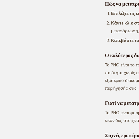
Πώς να μετατρ
Επιλέξτε τις 
Κάντε κλικ σ
μεταφόρτωση,
Κατεβάστε τ
Ο καλύτερος δ
Το PNG είναι το 
ποιότητα χωρίς α
εξωτερικό διακο
περιήγησής σας. 
Γιατί να μετα
Το PNG είναι φορ
εικονίδια, στοιχεί
Συχνές ερωτήσε