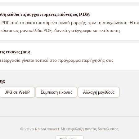
θηκεύσω τις συγχωνευμένες εικόνες ως PDF;
τε PDF από το αναπτυσσόμενο μενού μορφής πριν τη συγχώνευση. Η σ
εύεται ως μονοσέλιδο PDF, ιδανικό για έγγραφα και εκτύπωση.
ις εικόνες μου;
πεξεργασία γίνεται τοπικά στο πρόγραμμα περιήγησής σας.
ης
JPG σε WebP
Συμπίεση εικόνας
Αλλαγή μεγέθους
© 2026 RelahConvert. Με επιφύλαξη παντός δικαιώματος.