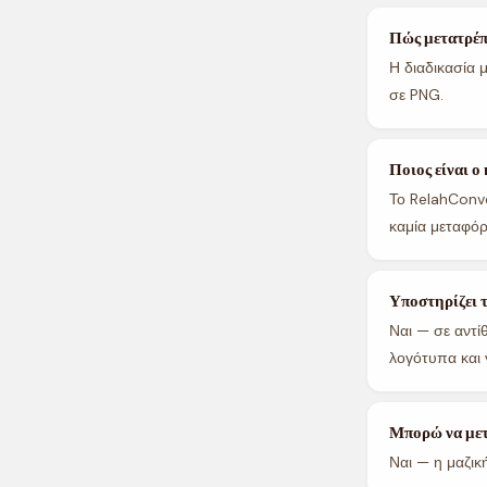
Πώς μετατρέπ
Η διαδικασία 
σε PNG.
Ποιος είναι 
Το RelahConv
καμία μεταφό
Υποστηρίζει 
Ναι — σε αντί
λογότυπα και 
Μπορώ να μετ
Ναι — η μαζικ