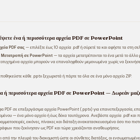
έψετε ένα ή περισσότερα αρχεία PDF σε PowerPoint
ρχεία PDF σας
— επιλέξτε έως 10 αρχεία .pdf ή σύρετέ τα και αφήστε τα στη σε
ο Μετατροπή σε PowerPoint
— τα αρχεία μετατρέπονται το ένα μετά το άλλο 
οτυχημένα αρχεία μπορούν να επαναληφθούν μεμονωμένα χωρίς να ξεκινήσε
ποθηκεύστε κάθε .pptx ξεχωριστά ή πάρτε τα όλα σε ένα μόνο αρχείο ZIP.
α ή περισσότερα αρχεία PDF σε PowerPoint — Δωρεάν μαζ
α PDF σε επεξεργάσιμα αρχεία PowerPoint (.pptx) για επανεπεξεργασία, ε
ομένου — ένα μόνο αρχείο ή έως δέκα ταυτόχρονα. Ανεβάστε αρχεία .pdf και 
γραμματοσειρές, εικόνες, πίνακες και διάταξη ανακατασκευασμένα όσο πιο πιστά
ράφων που ξεκίνησαν ως PDF και τώρα χρειάζονται αναθεωρήσεις.
ι από την πλευρά του διακομιστή ώστε οι σύνθετες διατάξεις, οι ενσωματωμέν