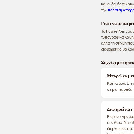
και οι δομές πινάκ
την
πολιτική απορ
Γιατί να μετατρ
Το PowerPoint σας
τυπογραφικά λάθη, 
αλλά τη στιγμή που
διαφορετικά θα ξο
Συχνές ερωτήσει
Μπορώ να μετ
Και τα δύο. Επ
σε μία παρτίδα.
Διατηρείται 
Κείμενο, γραμμα
σύνθετες διατάξ
διορθώσεις στο