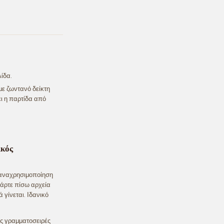
λίδα.
με ζωντανό δείκτη
ι η παρτίδα από
ικός
παναχρησιμοποίηση
πάρτε πίσω αρχεία
 γίνεται. Ιδανικό
ες γραμματοσειρές