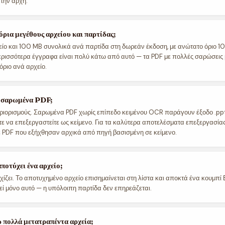
 την αρχή.
 όρια μεγέθους αρχείου και παρτίδας;
ίο και 100 MB συνολικά ανά παρτίδα στη δωρεάν έκδοση, με ανώτατο όριο 1
ερισσότερα έγγραφα είναι πολύ κάτω από αυτό — τα PDF με πολλές σαρώσεις 
όριο ανά αρχείο.
ε σαρωμένα PDF;
εριορισμούς. Σαρωμένα PDF χωρίς επίπεδο κειμένου OCR παράγουν έξοδο .ppt
τε να επεξεργαστείτε ως κείμενο. Για τα καλύτερα αποτελέσματα επεξεργασίας
 PDF που εξήχθησαν αρχικά από πηγή βασισμένη σε κείμενο.
αποτύχει ένα αρχείο;
χίζει. Το αποτυχημένο αρχείο επισημαίνεται στη λίστα και αποκτά ένα κουμπ
τεί μόνο αυτό — η υπόλοιπη παρτίδα δεν επηρεάζεται.
 πολλά μετατραπέντα αρχεία;