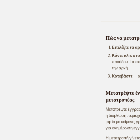
Πώς να μετατρ
Επιλέξτε τα α
Κάντε κλικ στ
προόδου. Τα απ
την αρχή.
Κατεβάστε
— α
Μετατρέψτε έν
μετατροπέας
Μετατρέψτε έγγραφ
ή διόρθωση περιεχ
.pptx με κείμενο, 
για ενημέρωση εγγ
Η μετατροπή γίνετα