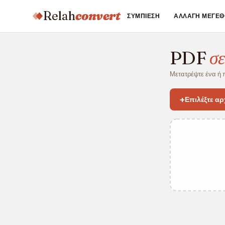
Relah
convert
ΣΥΜΠΊΕΣΗ
ΑΛΛΑΓΉ ΜΕΓΈΘ
PDF
σ
Μετατρέψτε ένα ή 
+
Επιλέξτε αρ