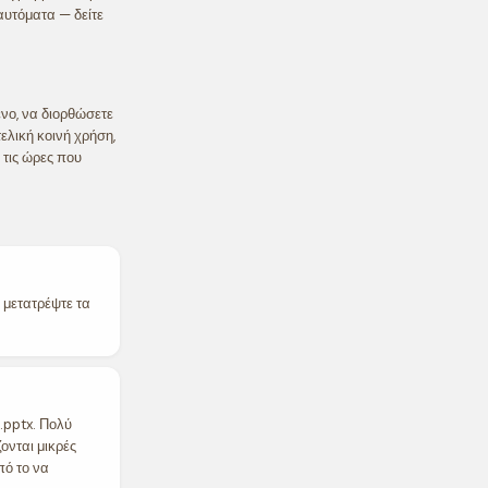
αυτόματα — δείτε
νο, να διορθώσετε
ελική κοινή χρήση,
 τις ώρες που
 μετατρέψτε τα
 .pptx. Πολύ
ονται μικρές
πό το να