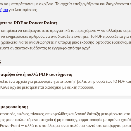
ων να μετατρέπονται με ακρίβεια. Τα αρχεία επεξεργάζονται και διαγράφονται 
ρήτου
για λεπτομέρειες.
έψετε το PDF σε PowerPoint;
 επιτρέπει να επεξεργαστείτε πραγματικά το περιεχόμενο — να αλλάξετε κείμε
να ενημερώσετε αριθμούς, να αναδιατάξετε ενότητες. Το PDF προορίζεται για τ
 χρειάζεται να το αναθεωρήσετε, η ύπαρξη μιας έκδοσης .pptx σας εξοικονομεί
δεύατε ανακατασκευάζοντας το έγγραφο από την αρχή.
ς
ατρέψω ένα ή πολλά PDF ταυτόχρονα;
ιλέξτε ένα αρχείο για μεμονωμένη μετατροπή ή βάλτε στην ουρά έως 10 PDF και
 Κάθε αρχείο μετατρέπεται διαδοχικά με δείκτη προόδου.
η μορφοποίηση;
τοσειρές, εικόνες, πίνακες, επικεφαλίδες και βασική διάταξη μεταφέρονται στο
εις με επικαλυπτόμενα στοιχεία ή μη τυπικές γραμματοσειρές μπορεί να χρειάζ
 PowerPoint — αλλά το αποτέλεσμα είναι πολύ πιο κοντά στο επεξεργάσιμο α