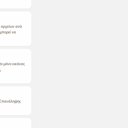
0 αρχείων ανά
μπορεί να
x μόνο εικόνας
,
ί Επανάληψης