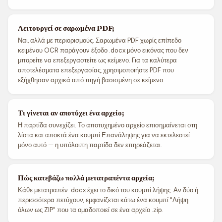
Λειτουργεί σε σαρωμένα PDF;
Ναι, αλλά με περιορισμούς. Σαρωμένα PDF χωρίς επίπεδο
κειμένου OCR παράγουν έξοδο .docx μόνο εικόνας που δεν
μπορείτε να επεξεργαστείτε ως κείμενο. Για τα καλύτερα
αποτελέσματα επεξεργασίας, χρησιμοποιήστε PDF που
εξήχθησαν αρχικά από πηγή βασισμένη σε κείμενο.
Τι γίνεται αν αποτύχει ένα αρχείο;
Η παρτίδα συνεχίζει. Το αποτυχημένο αρχείο επισημαίνεται στη
λίστα και αποκτά ένα κουμπί Επανάληψης για να εκτελεστεί
μόνο αυτό — η υπόλοιπη παρτίδα δεν επηρεάζεται.
Πώς κατεβάζω πολλά μετατραπέντα αρχεία;
Κάθε μετατραπέν .docx έχει το δικό του κουμπί λήψης. Αν δύο ή
περισσότερα πετύχουν, εμφανίζεται κάτω ένα κουμπί "Λήψη
όλων ως ZIP" που τα ομαδοποιεί σε ένα αρχείο .zip.