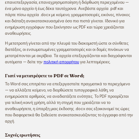
επανεπεξεργασία, επαναχρησιμοποίηση ή διόρθωση περιεχομένου —
ένα μόνο αρχείο ή έως δέκα ταυτόχρονα. Ανεβάστε αρχεία .pdf και
πάρτε πίσω αρχεία .docx με κείμενο, γραμματοσειρές, εικόνες, πίνακες
και διάταξη ανακατασκευασμένα όσο πιο πιστά γίνεται. Ιδανικό για
ενημέρωση εγγράφων που ξεκίνησαν ως PDF και τώρα χρειάζονται
αναθεωρήσεις.
Η μετατροπή γίνεται από την πλευρά του διακομιστή ώστε οι σύνθετες
διατάξεις, οι ενσωματωμένες γραμματοσειρές και οι δομές πινάκων να
μετατρέπονται με ακρίβεια. Τα αρχεία επεξεργάζονται και διαγράφονται
αυτόματα — δείτε την
πολιτική απορρήτου
για λεπτομέρειες.
Γιατί να μετατρέψετε το PDF σε Word;
Το Word σας επιτρέπει να επεξεργαστείτε πραγματικά το περιεχόμενο
— να αλλάξετε κείμενο, να διορθώσετε τυπογραφικά λάθη, να
ενημερώσετε αριθμούς, να αναδιατάξετε ενότητες. Το PDF προορίζεται
για τελική κοινή χρήση, αλλά τη στιγμή που χρειάζεται να το
αναθεωρήσετε, η ύπαρξη μιας έκδοσης .docx σας εξοικονομεί τις ώρες
που διαφορετικά θα ξοδεύατε ανακατασκευάζοντας το έγγραφο από την
αρχή.
Συχνές ερωτήσεις