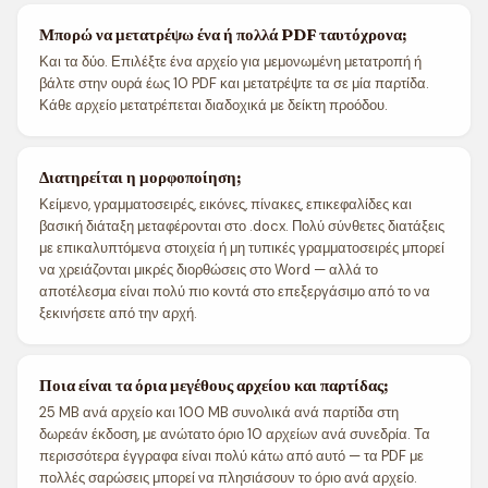
Μπορώ να μετατρέψω ένα ή πολλά PDF ταυτόχρονα;
Και τα δύο. Επιλέξτε ένα αρχείο για μεμονωμένη μετατροπή ή
βάλτε στην ουρά έως 10 PDF και μετατρέψτε τα σε μία παρτίδα.
Κάθε αρχείο μετατρέπεται διαδοχικά με δείκτη προόδου.
Διατηρείται η μορφοποίηση;
Κείμενο, γραμματοσειρές, εικόνες, πίνακες, επικεφαλίδες και
βασική διάταξη μεταφέρονται στο .docx. Πολύ σύνθετες διατάξεις
με επικαλυπτόμενα στοιχεία ή μη τυπικές γραμματοσειρές μπορεί
να χρειάζονται μικρές διορθώσεις στο Word — αλλά το
αποτέλεσμα είναι πολύ πιο κοντά στο επεξεργάσιμο από το να
ξεκινήσετε από την αρχή.
Ποια είναι τα όρια μεγέθους αρχείου και παρτίδας;
25 MB ανά αρχείο και 100 MB συνολικά ανά παρτίδα στη
δωρεάν έκδοση, με ανώτατο όριο 10 αρχείων ανά συνεδρία. Τα
περισσότερα έγγραφα είναι πολύ κάτω από αυτό — τα PDF με
πολλές σαρώσεις μπορεί να πλησιάσουν το όριο ανά αρχείο.