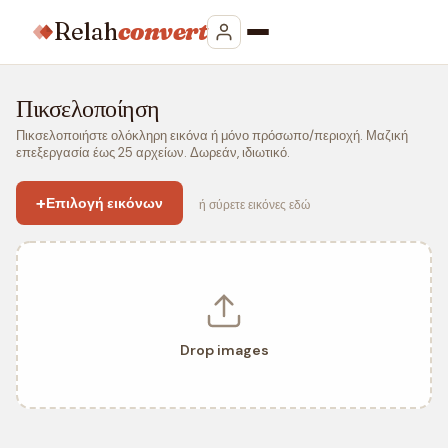
Relah
convert
Πικσελοποίηση
Πικσελοποιήστε ολόκληρη εικόνα ή μόνο πρόσωπο/περιοχή. Μαζική
επεξεργασία έως 25 αρχείων. Δωρεάν, ιδιωτικό.
+
Επιλογή εικόνων
ή σύρετε εικόνες εδώ
Drop images