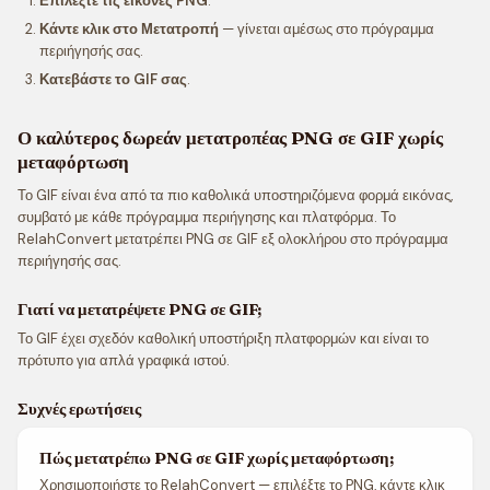
Επιλέξτε τις εικόνες PNG
.
Κάντε κλικ στο Μετατροπή
— γίνεται αμέσως στο πρόγραμμα
περιήγησής σας.
Κατεβάστε το GIF σας
.
Ο καλύτερος δωρεάν μετατροπέας PNG σε GIF χωρίς
μεταφόρτωση
Το GIF είναι ένα από τα πιο καθολικά υποστηριζόμενα φορμά εικόνας,
συμβατό με κάθε πρόγραμμα περιήγησης και πλατφόρμα. Το
RelahConvert μετατρέπει PNG σε GIF εξ ολοκλήρου στο πρόγραμμα
περιήγησής σας.
Γιατί να μετατρέψετε PNG σε GIF;
Το GIF έχει σχεδόν καθολική υποστήριξη πλατφορμών και είναι το
πρότυπο για απλά γραφικά ιστού.
Συχνές ερωτήσεις
Πώς μετατρέπω PNG σε GIF χωρίς μεταφόρτωση;
Χρησιμοποιήστε το RelahConvert — επιλέξτε το PNG, κάντε κλικ