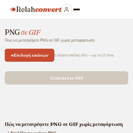
Relah
convert
PNG
σε GIF
Πώς να μετατρέψετε PNG σε GIF χωρίς μεταφόρτωση
+
Επιλογή εικόνων
ή σύρετε εικόνες εδώ — up to 25 files
Convert to GIF
Πώς να μετατρέψετε PNG σε GIF χωρίς μεταφόρτωση