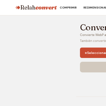
Relah
convert
COMPRIMIR
REDIMENSIONA
Conve
Convierte WebP a
También converti
+
Selecciona