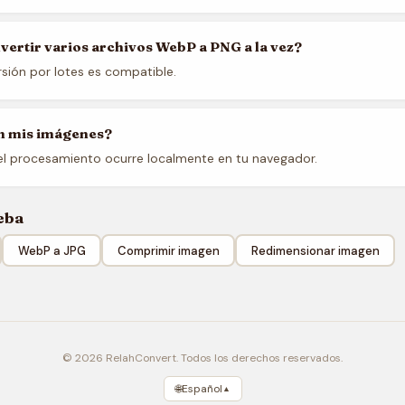
ertir varios archivos WebP a PNG a la vez?
rsión por lotes es compatible.
 mis imágenes?
el procesamiento ocurre localmente en tu navegador.
eba
WebP a JPG
Comprimir imagen
Redimensionar imagen
© 2026 RelahConvert. Todos los derechos reservados.
🌐
Español
▲