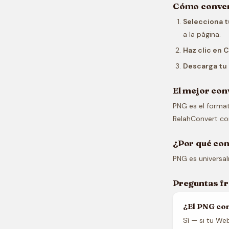
Cómo convert
Selecciona 
a la página.
Haz clic en 
Descarga tu
El mejor con
PNG es el format
RelahConvert co
¿Por qué co
PNG es universa
Preguntas f
¿El PNG co
Sí — si tu We