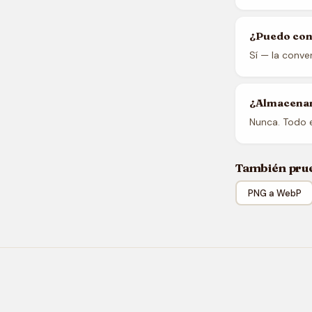
¿Puedo conv
Sí — la conve
¿Almacenan
Nunca. Todo 
También pru
PNG a WebP