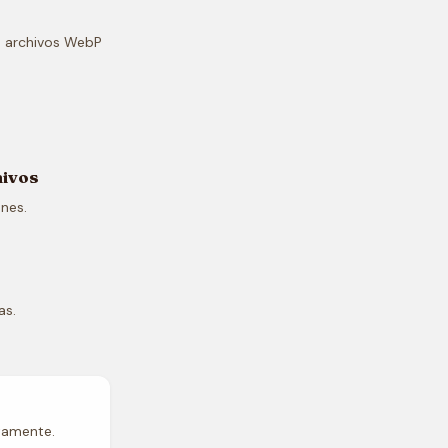
a archivos WebP
.
hivos
nes.
as.
etamente.