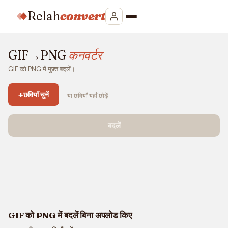
Relah
convert
GIF→PNG
कनवर्टर
GIF को PNG में मुफ़्त बदलें।
+
छवियाँ चुनें
या छवियाँ यहाँ छोड़ें
बदलें
GIF को PNG में बदलें बिना अपलोड किए