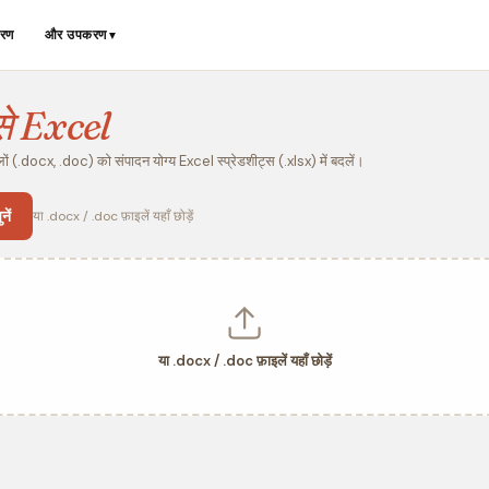
रण
और उपकरण
▼
से Excel
(.docx, .doc) को संपादन योग्य Excel स्प्रेडशीट्स (.xlsx) में बदलें।
ें
या .docx / .doc फ़ाइलें यहाँ छोड़ें
या .docx / .doc फ़ाइलें यहाँ छोड़ें