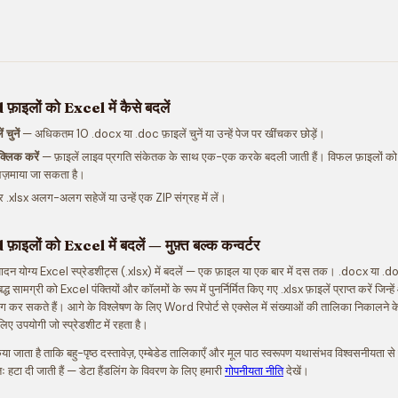
ाइलों को Excel में कैसे बदलें
चुनें
— अधिकतम 10 .docx या .doc फ़ाइलें चुनें या उन्हें पेज पर खींचकर छोड़ें।
क्लिक करें
— फ़ाइलें लाइव प्रगति संकेतक के साथ एक-एक करके बदली जाती हैं। विफल फ़ाइलों को बै
़माया जा सकता है।
.xlsx अलग-अलग सहेजें या उन्हें एक ZIP संग्रह में लें।
इलों को Excel में बदलें — मुफ़्त बल्क कन्वर्टर
पादन योग्य Excel स्प्रेडशीट्स (.xlsx) में बदलें — एक फ़ाइल या एक बार में दस तक। .docx या .do
 सामग्री को Excel पंक्तियों और कॉलमों के रूप में पुनर्निर्मित किए गए .xlsx फ़ाइलें प्राप्त करें जिन्हे
ग कर सकते हैं। आगे के विश्लेषण के लिए Word रिपोर्ट से एक्सेल में संख्याओं की तालिका निकालने क
 लिए उपयोगी जो स्प्रेडशीट में रहता है।
ा जाता है ताकि बहु-पृष्ठ दस्तावेज़, एम्बेडेड तालिकाएँ और मूल पाठ स्वरूपण यथासंभव विश्वसनीयता से स
तः हटा दी जाती हैं — डेटा हैंडलिंग के विवरण के लिए हमारी
गोपनीयता नीति
देखें।