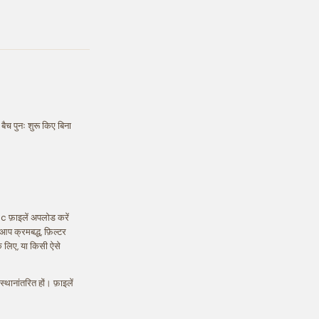
च पुनः शुरू किए बिना
c फ़ाइलें अपलोड करें
ं आप क्रमबद्ध, फ़िल्टर
े लिए, या किसी ऐसे
्थानांतरित हों। फ़ाइलें