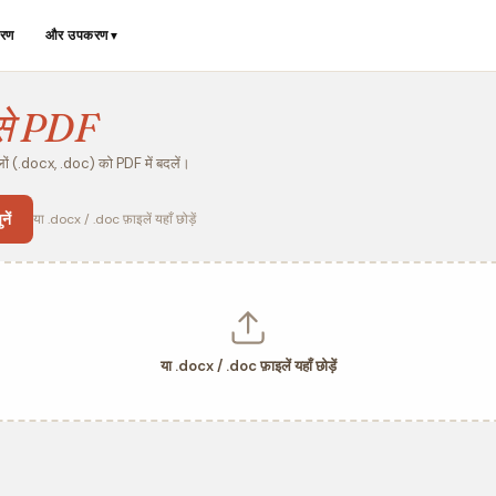
रण
और उपकरण
▼
से PDF
ं (.docx, .doc) को PDF में बदलें।
ें
या .docx / .doc फ़ाइलें यहाँ छोड़ें
या .docx / .doc फ़ाइलें यहाँ छोड़ें