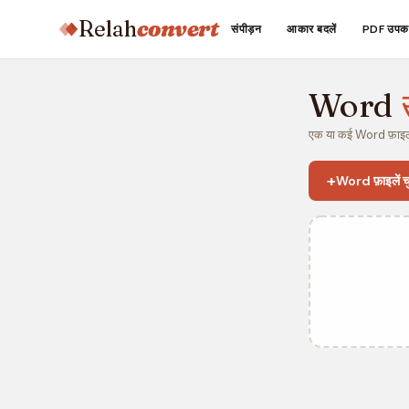
Relah
convert
संपीड़न
आकार बदलें
PDF उपक
Word
एक या कई Word फ़ाइलो
+
Word फ़ाइलें चुन