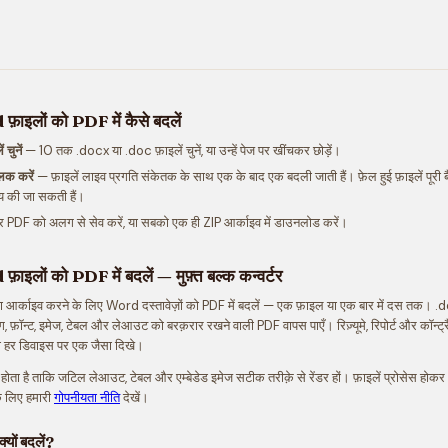
ाइलों को PDF में कैसे बदलें
चुनें
— 10 तक .docx या .doc फ़ाइलें चुनें, या उन्हें पेज पर खींचकर छोड़ें।
लिक करें
— फ़ाइलें लाइव प्रगति संकेतक के साथ एक के बाद एक बदली जाती हैं। फ़ेल हुई फ़ाइलें पूरी ब
य की जा सकती हैं।
 PDF को अलग से सेव करें, या सबको एक ही ZIP आर्काइव में डाउनलोड करें।
इलों को PDF में बदलें — मुफ़्त बल्क कन्वर्टर
 या आर्काइव करने के लिए Word दस्तावेज़ों को PDF में बदलें — एक फ़ाइल या एक बार में दस तक। .
ग, फ़ॉन्ट, इमेज, टेबल और लेआउट को बरक़रार रखने वाली PDF वापस पाएँ। रिज़्यूमे, रिपोर्ट और कॉन्ट्रैक्ट
जो हर डिवाइस पर एक जैसा दिखे।
र होता है ताकि जटिल लेआउट, टेबल और एम्बेडेड इमेज सटीक तरीक़े से रेंडर हों। फ़ाइलें प्रोसेस होक
के लिए हमारी
गोपनीयता नीति
देखें।
यों बदलें?