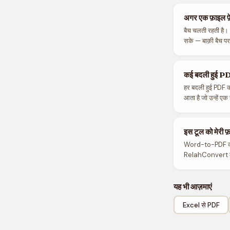
अगर एक फ़ाइल फ़े
बैच चलती रहती है। फ
सके — बाक़ी बैच प
कई बदली हुई PD
हर बदली हुई PDF क
आता है जो उन्हें एक
इस टूल को मेरी फ
Word-to-PDF कन्वर्
RelahConvert के बा
यह भी आज़माएं
Excel से PDF