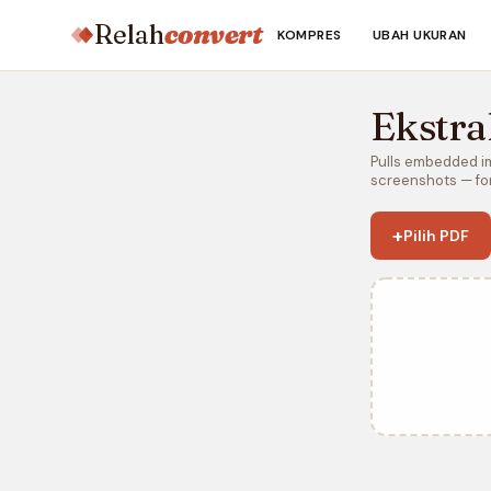
Relah
convert
KOMPRES
UBAH UKURAN
Ekstr
Pulls embedded ima
screenshots — for
+
Pilih PDF