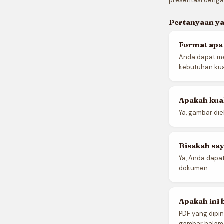
presentasi denga
Pertanyaan ya
Format apa
Anda dapat me
kebutuhan kual
Apakah kua
Ya, gambar die
Bisakah sa
Ya, Anda dapa
dokumen.
Apakah ini 
PDF yang dipi
gambar halama