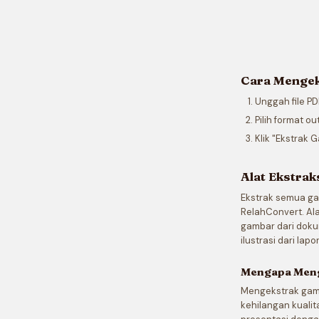
Cara Mengek
Unggah file PD
Pilih format o
Klik "Ekstrak
Alat Ekstrak
Ekstrak semua g
RelahConvert. Al
gambar dari dokum
ilustrasi dari la
Mengapa Meng
Mengekstrak gamb
kehilangan kualit