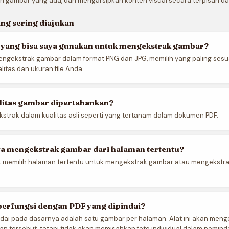
n gambar yang ada, dan mengarsipkan konten visual secara terpisah da
ng sering diajukan
 yang bisa saya gunakan untuk mengekstrak gambar?
ngekstrak gambar dalam format PNG dan JPG, memilih yang paling ses
itas dan ukuran file Anda.
litas gambar dipertahankan?
kstrak dalam kualitas asli seperti yang tertanam dalam dokumen PDF.
ya mengekstrak gambar dari halaman tertentu?
t memilih halaman tertentu untuk mengekstrak gambar atau mengekstrak
berfungsi dengan PDF yang dipindai?
ndai pada dasarnya adalah satu gambar per halaman. Alat ini akan meng
n tersebut, tetapi tidak akan memisahkan foto individual dalam pemind