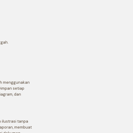
ggah.
ah menggunakan
yimpan setiap
diagram, dan
ilustrasi tanpa
 laporan, membuat