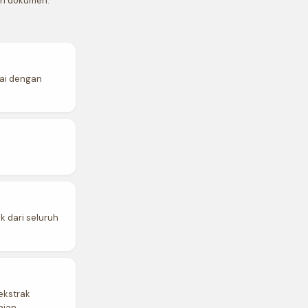
ri dokumen.
uai dengan
 dari seluruh
ekstrak
aian.