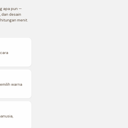
g apa pun —
l, dan desain
hitungan menit.
ecara
emilih warna
manusia,