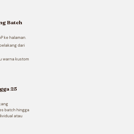
ng Batch
ebP ke halaman.
belakang dari
tau warna kustom
ngga 25
akang
ses batch hingga
ividual atau