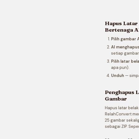
Hapus Latar
Bertenaga A
Pilih gambar
AI menghapus
setiap gambar
Pilih latar be
apa pun).
Unduh
— simpa
Penghapus L
Gambar
Hapus latar belak
RelahConvert mena
25 gambar sekalig
sebagai ZIP. Sepe