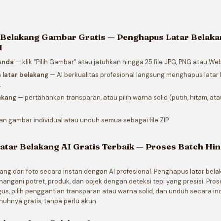
 Belakang Gambar Gratis — Penghapus Latar Belaka
I
 Anda
— klik "Pilih Gambar" atau jatuhkan hingga 25 file JPG, PNG atau W
 latar belakang
— AI berkualitas profesional langsung menghapus latar 
.
lakang
— pertahankan transparan, atau pilih warna solid (putih, hitam, a
n gambar individual atau unduh semua sebagai file ZIP.
atar Belakang AI Gratis Terbaik — Proses Batch Hi
ang dari foto secara instan dengan AI profesional. Penghapus latar bel
ngani potret, produk, dan objek dengan deteksi tepi yang presisi. Pro
us, pilih penggantian transparan atau warna solid, dan unduh secara ind
nuhnya gratis, tanpa perlu akun.