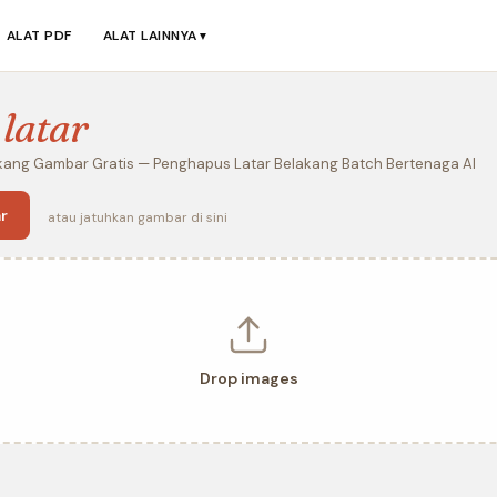
ALAT PDF
ALAT LAINNYA
▼
s
latar
kang Gambar Gratis — Penghapus Latar Belakang Batch Bertenaga AI
r
atau jatuhkan gambar di sini
Drop images