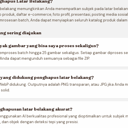
hapus Latar Belakang?
 belakang memungkinkan Anda menempatkan subjek pada latar belakan
o produk, daftar e-commerce, foto profil, presentasi, posting media sosia
emrosesan batch, Anda dapat menyiapkan seluruh katalog produk dalam 
ng sering diajukan
yak gambar yang bisa saya proses sekaligus?
mproses batch hingga 25 gambar sekaligus. Setiap gambar diproses s
n Anda dapat mengunduh semuanya sebagai file ZIP.
 yang didukung penghapus latar belakang?
WebP didukung. Outputnya adalah PNG transparan, atau JPG jika Anda m
solid.
ghapusan latar belakang akurat?
menggunakan AI berkualitas profesional yang dioptimalkan untuk subjek 
 dan objek dengan deteksi tepi yang presisi.