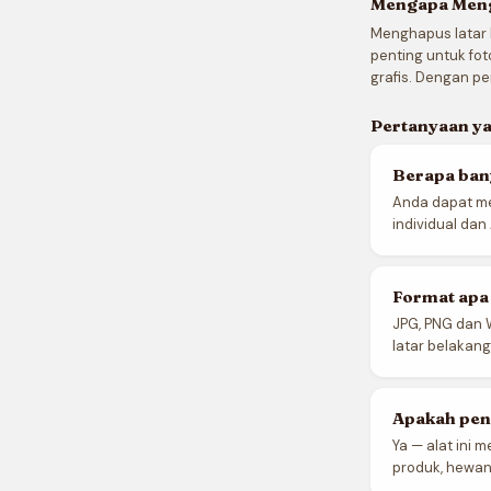
Mengapa Meng
Menghapus latar
penting untuk fot
grafis. Dengan p
Pertanyaan ya
Berapa ban
Anda dapat me
individual da
Format apa
JPG, PNG dan 
latar belakang 
Apakah pen
Ya — alat ini 
produk, hewan,