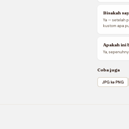
Bisakah sa
Ya — setelah p
kustom apa pun
Apakah ini 
Ya, sepenuhny
Coba juga
JPG ke PNG