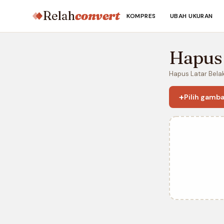
Relah
convert
KOMPRES
UBAH UKURAN
Hapu
Hapus Latar Bela
+
Pilih gamba