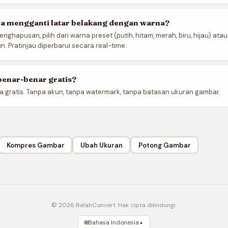
ya mengganti latar belakang dengan warna?
enghapusan, pilih dari warna preset (putih, hitam, merah, biru, hijau) atau
. Pratinjau diperbarui secara real-time.
benar-benar gratis?
a gratis. Tanpa akun, tanpa watermark, tanpa batasan ukuran gambar.
Kompres Gambar
Ubah Ukuran
Potong Gambar
© 2026 RelahConvert. Hak cipta dilindungi.
🌐
Bahasa Indonesia
▲