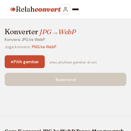
Relah
convert
Konverter
JPG→WebP
Konversi JPG ke WebP.
Juga konversi:
PNG ke WebP
+
Pilih gambar
atau jatuhkan gambar di sini
Konversi
Cara Konversi JPG ke WebP Tanpa Mengunggah