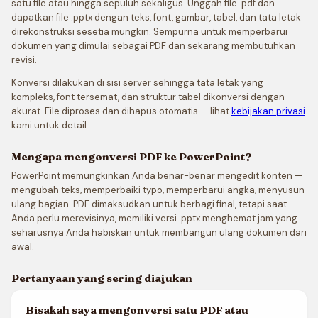
satu file atau hingga sepuluh sekaligus. Unggah file .pdf dan
dapatkan file .pptx dengan teks, font, gambar, tabel, dan tata letak
direkonstruksi sesetia mungkin. Sempurna untuk memperbarui
dokumen yang dimulai sebagai PDF dan sekarang membutuhkan
revisi.
Konversi dilakukan di sisi server sehingga tata letak yang
kompleks, font tersemat, dan struktur tabel dikonversi dengan
akurat. File diproses dan dihapus otomatis — lihat
kebijakan privasi
kami untuk detail.
Mengapa mengonversi PDF ke PowerPoint?
PowerPoint memungkinkan Anda benar-benar mengedit konten —
mengubah teks, memperbaiki typo, memperbarui angka, menyusun
ulang bagian. PDF dimaksudkan untuk berbagi final, tetapi saat
Anda perlu merevisinya, memiliki versi .pptx menghemat jam yang
seharusnya Anda habiskan untuk membangun ulang dokumen dari
awal.
Pertanyaan yang sering diajukan
Bisakah saya mengonversi satu PDF atau