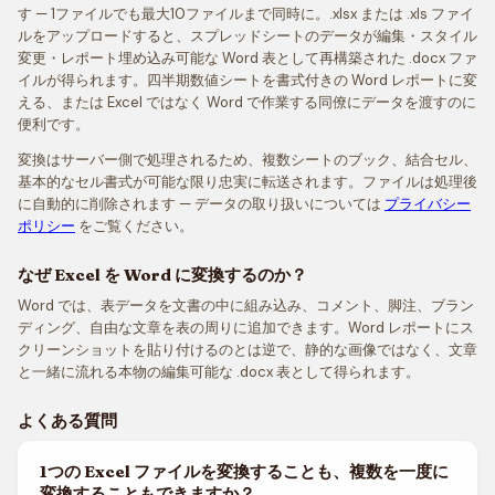
す — 1ファイルでも最大10ファイルまで同時に。.xlsx または .xls ファイ
ルをアップロードすると、スプレッドシートのデータが編集・スタイル
変更・レポート埋め込み可能な Word 表として再構築された .docx ファ
イルが得られます。四半期数値シートを書式付きの Word レポートに変
える、または Excel ではなく Word で作業する同僚にデータを渡すのに
便利です。
変換はサーバー側で処理されるため、複数シートのブック、結合セル、
基本的なセル書式が可能な限り忠実に転送されます。ファイルは処理後
に自動的に削除されます — データの取り扱いについては
プライバシー
ポリシー
をご覧ください。
なぜ Excel を Word に変換するのか？
Word では、表データを文書の中に組み込み、コメント、脚注、ブラン
ディング、自由な文章を表の周りに追加できます。Word レポートにス
クリーンショットを貼り付けるのとは逆で、静的な画像ではなく、文章
と一緒に流れる本物の編集可能な .docx 表として得られます。
よくある質問
1つの Excel ファイルを変換することも、複数を一度に
変換することもできますか？