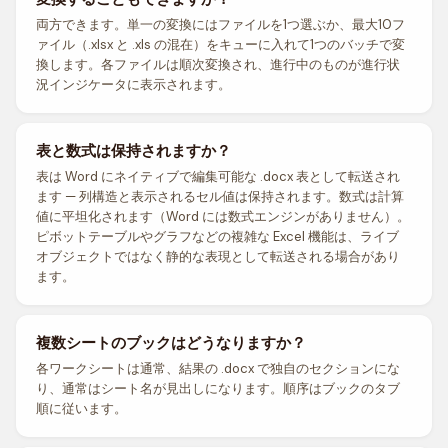
両方できます。単一の変換にはファイルを1つ選ぶか、最大10フ
ァイル（.xlsx と .xls の混在）をキューに入れて1つのバッチで変
換します。各ファイルは順次変換され、進行中のものが進行状
況インジケータに表示されます。
表と数式は保持されますか？
表は Word にネイティブで編集可能な .docx 表として転送され
ます — 列構造と表示されるセル値は保持されます。数式は計算
値に平坦化されます（Word には数式エンジンがありません）。
ピボットテーブルやグラフなどの複雑な Excel 機能は、ライブ
オブジェクトではなく静的な表現として転送される場合があり
ます。
複数シートのブックはどうなりますか？
各ワークシートは通常、結果の .docx で独自のセクションにな
り、通常はシート名が見出しになります。順序はブックのタブ
順に従います。