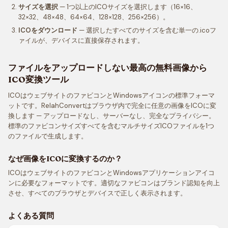
サイズを選択
— 1つ以上のICOサイズを選択します（16×16、
32×32、48×48、64×64、128×128、256×256）。
ICOをダウンロード
— 選択したすべてのサイズを含む単一の.icoフ
ァイルが、デバイスに直接保存されます。
ファイルをアップロードしない最高の無料画像から
ICO変換ツール
ICOはウェブサイトのファビコンとWindowsアイコンの標準フォーマ
ットです。RelahConvertはブラウザ内で完全に任意の画像をICOに変
換します — アップロードなし、サーバーなし、完全なプライバシー。
標準のファビコンサイズすべてを含むマルチサイズICOファイルを1つ
のファイルで生成します。
なぜ画像をICOに変換するのか？
ICOはウェブサイトのファビコンとWindowsアプリケーションアイコ
ンに必要なフォーマットです。適切なファビコンはブランド認知を向上
させ、すべてのブラウザとデバイスで正しく表示されます。
よくある質問