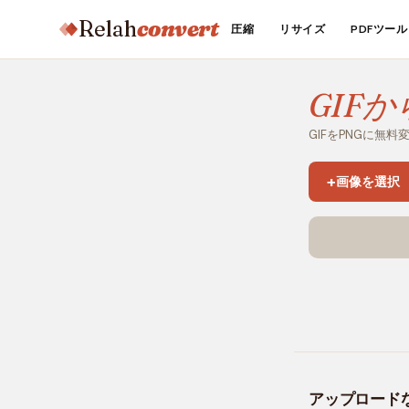
Relah
convert
圧縮
リサイズ
PDFツール
GIFか
GIFをPNGに無料
+
画像を選択
アップロードな