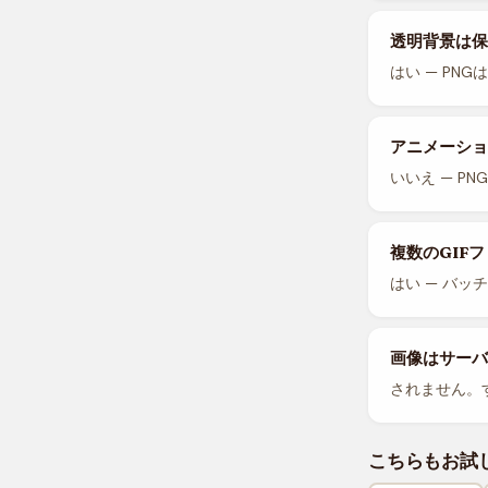
透明背景は保
はい — PN
アニメーショ
いいえ — P
複数のGIF
はい — バ
画像はサーバ
されません。
こちらもお試