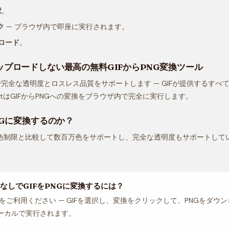
択
。
ク
— ブラウザ内で即座に実行されます。
ロード
。
ップロードしない最高の無料GIFからPNG変換ツール
で完全な透明度とロスレス品質をサポートします — GIFが提供するすべ
nvertはGIFからPNGへの変換をブラウザ内で完全に実行します。
NGに変換するのか？
256色制限と比較して数百万色をサポートし、完全な透明度もサポートして
なしでGIFをPNGに変換するには？
nvertをご利用ください — GIFを選択し、変換をクリックして、PNGをダ
ーカルで実行されます。