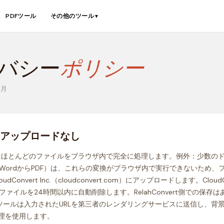
PDFツール
その他のツール
▼
バシー
ポリシー
4月
アップロードなし
vertはほとんどのファイルをブラウザ内で完全に処理します。例外：少数
WordからPDF）は、これらの変換がブラウザ内で実行できないため、
dConvert Inc.（cloudconvert.com）にアップロードします。Cloud
ァイルを24時間以内に自動削除します。RelahConvert側での保存
像ツールは入力されたURLを第三者のレンダリングサービスに送信し、背
処理を使用します。