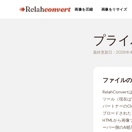
Relah
convert
画像を圧縮
画像をリサイズ
プライ
最終更新日：2026年
ファイルの
RelahCon
ツール（現在は
パートナーのClou
プロードされたフ
HTMLから画
ーバー側のAI