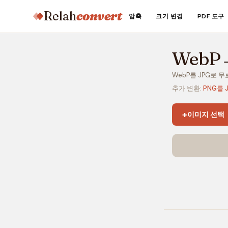
Relah
convert
압축
크기 변경
PDF 도구
WebP
WebP를 JPG로 무
추가 변환:
PNG를 
+
이미지 선택