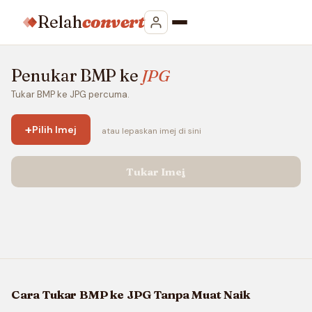
Relah
convert
Penukar BMP ke
JPG
Tukar BMP ke JPG percuma.
+
Pilih Imej
atau lepaskan imej di sini
Tukar Imej
Cara Tukar BMP ke JPG Tanpa Muat Naik