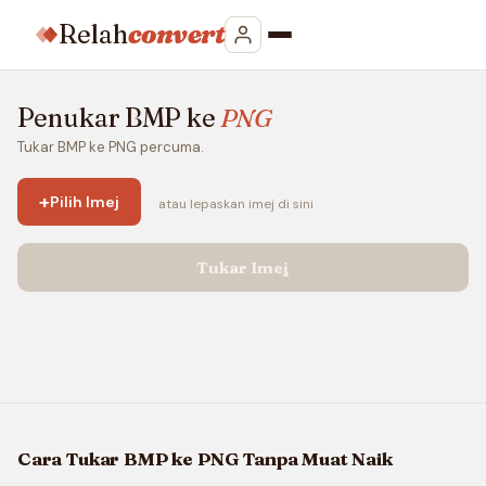
Relah
convert
Penukar BMP ke
PNG
Tukar BMP ke PNG percuma.
+
Pilih Imej
atau lepaskan imej di sini
Tukar Imej
Cara Tukar BMP ke PNG Tanpa Muat Naik