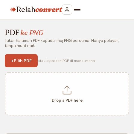
Relah
convert
PDF
ke PNG
Tukar halaman PDF kepada imej PNG percuma. Hanya pelayar,
tanpa muat naik.
+
Pilih PDF
atau lepaskan PDF di mana-mana
Drop a PDF here