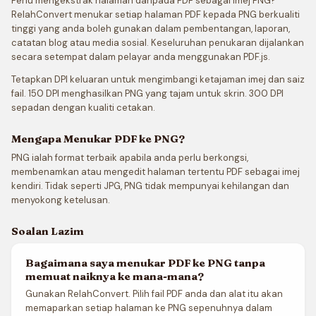
Perlu mengekstrak halaman daripada PDF sebagai imej PNG?
RelahConvert menukar setiap halaman PDF kepada PNG berkualiti
tinggi yang anda boleh gunakan dalam pembentangan, laporan,
catatan blog atau media sosial. Keseluruhan penukaran dijalankan
secara setempat dalam pelayar anda menggunakan PDF.js.
Tetapkan DPI keluaran untuk mengimbangi ketajaman imej dan saiz
fail. 150 DPI menghasilkan PNG yang tajam untuk skrin. 300 DPI
sepadan dengan kualiti cetakan.
Mengapa Menukar PDF ke PNG?
PNG ialah format terbaik apabila anda perlu berkongsi,
membenamkan atau mengedit halaman tertentu PDF sebagai imej
kendiri. Tidak seperti JPG, PNG tidak mempunyai kehilangan dan
menyokong ketelusan.
Soalan Lazim
Bagaimana saya menukar PDF ke PNG tanpa
memuat naiknya ke mana-mana?
Gunakan RelahConvert. Pilih fail PDF anda dan alat itu akan
memaparkan setiap halaman ke PNG sepenuhnya dalam