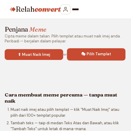
Relah
convert
Penjana
Meme
Cipta meme dalam talian. Pilih templat atau muat naik imej anda.
Peribadi — berjalan dalam pelayar.
🎭 Pilih Templat
⬆ Muat Naik Imej
or
Cara membuat meme percuma — tanpa muat
naik
Muat naik imej atau pilih templat — klik "Muat Naik Imej" atau
pilih dari 100+ templat popular.
Tambah teks — taip di medan Teks Atas dan Bawah, atau klik
"Tambah Teks" untuk letak di mana-mana.