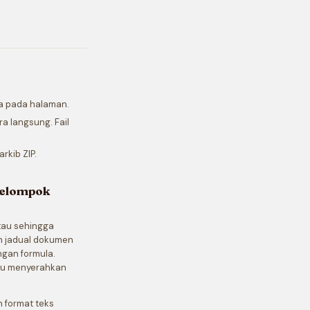
ya pada halaman.
a langsung. Fail
rkib ZIP.
kelompok
atau sehingga
an jadual dokumen
ngan formula.
tau menyerahkan
 format teks