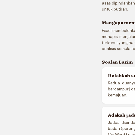
asas dipindahkan
untuk butiran.
Mengapa menu
Excel membolehk
menapis, menjalan
terkunci yang ha
analisis semula 
Soalan Lazim
Bolehkah sa
Kedua-duanya. 
bercampur) da
kemajuan.
Adakah jadu
Jadual dipindah
badan (perengg
Ciri Word komp