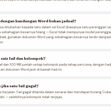
.
dengan kandungan Word bukan jadual?
a ditukarkan kepada teks dalam sel Excel (biasanya satu perenggan set
a sebahagian besarnya hilang — Excel tidak mempunyai model perengga
erbaik, gunakan dokumen Word yang sebahagian besarnya terdiri daripad
ur.
saiz fail dan kelompok?
ail dan 100 MB jumlah setiap kelompok pada tahap percuma, dengan had 1
kan dokumen Word jauh di bawah had ini.
jika satu fail gagal?
s berjalan. Fail gagal ditanda dalam senarai dan mendapat butang Cub
diri — selebihnya kelompok tidak terjejas.