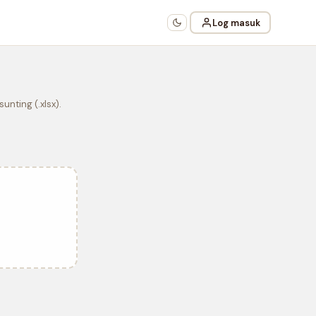
Log masuk
nting (.xlsx).