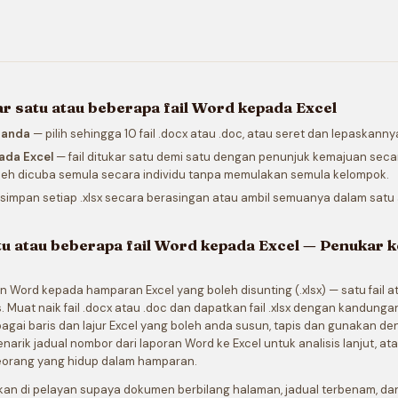
 satu atau beberapa fail Word kepada Excel
d anda
— pilih sehingga 10 fail .docx atau .doc, atau seret dan lepaskann
pada Excel
— fail ditukar satu demi satu dengan penunjuk kemajuan secar
leh dicuba semula secara individu tanpa memulakan semula kelompok.
simpan setiap .xlsx secara berasingan atau ambil semuanya dalam satu a
u atau beberapa fail Word kepada Excel — Penukar 
 Word kepada hamparan Excel yang boleh disunting (.xlsx) — satu fail 
. Muat naik fail .docx atau .doc dan dapatkan fail .xlsx dengan kandung
agai baris dan lajur Excel yang boleh anda susun, tapis dan gunakan de
arik jadual nombor dari laporan Word ke Excel untuk analisis lanjut, a
eorang yang hidup dalam hamparan.
kan di pelayan supaya dokumen berbilang halaman, jadual terbenam, dan