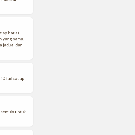
iap baris).
n yang sama.
a jadual dan
0 fail setiap
a semula untuk