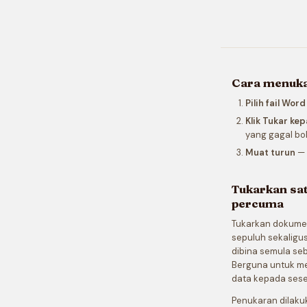
Cara menukar
Pilih fail Wor
Klik Tukar ke
yang gagal bo
Muat turun
— 
Tukarkan sat
percuma
Tukarkan dokumen
sepuluh sekaligus
dibina semula seb
Berguna untuk men
data kepada ses
Penukaran dilaku