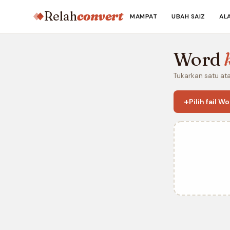
Relah
convert
MAMPAT
UBAH SAIZ
AL
Word
Tukarkan satu ata
+
Pilih fail W