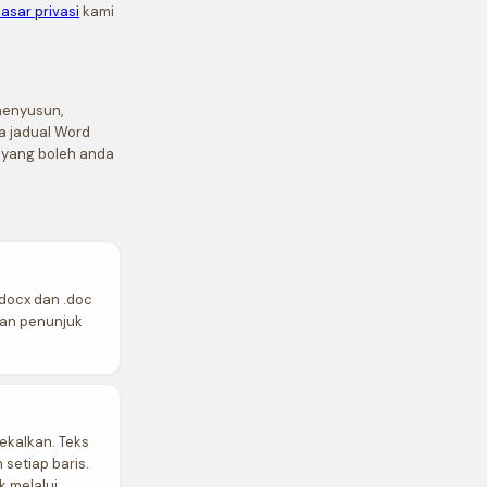
asar privasi
kami
menyusun,
a jadual Word
 yang boleh anda
.docx dan .doc
gan penunjuk
kekalkan. Teks
 setiap baris.
k melalui