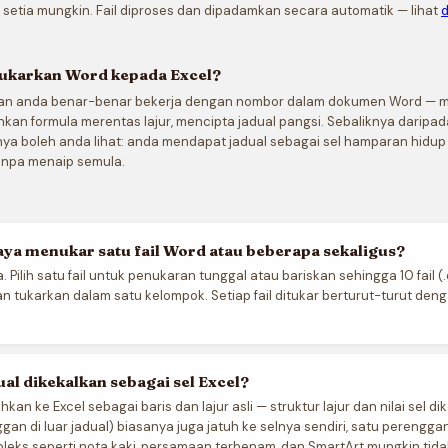
 setia mungkin. Fail diproses dan dipadamkan secara automatik — lihat
d
karkan Word kepada Excel?
an anda benar-benar bekerja dengan nombor dalam dokumen Word — 
kan formula merentas lajur, mencipta jadual pangsi. Sebaliknya daripad
nya boleh anda lihat: anda mendapat jadual sebagai sel hamparan hidup
tanpa menaip semula.
ya menukar satu fail Word atau beberapa sekaligus?
Pilih satu fail untuk penukaran tunggal atau bariskan sehingga 10 fail (
n tukarkan dalam satu kelompok. Setiap fail ditukar berturut-turut den
al dikekalkan sebagai sel Excel?
kan ke Excel sebagai baris dan lajur asli — struktur lajur dan nilai sel di
an di luar jadual) biasanya juga jatuh ke selnya sendiri, satu perenggan
leks seperti nota kaki, persamaan terbenam, dan SmartArt mungkin tida