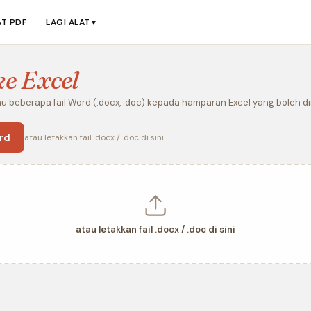
AT PDF
LAGI ALAT
▼
ke Excel
u beberapa fail Word (.docx, .doc) kepada hamparan Excel yang boleh disu
ord
atau letakkan fail .docx / .doc di sini
atau letakkan fail .docx / .doc di sini