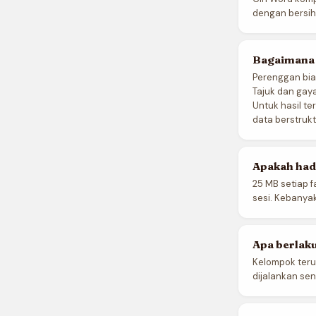
dengan bersih
Bagaimana 
Perenggan bias
Tajuk dan gay
Untuk hasil t
data berstrukt
Apakah had 
25 MB setiap f
sesi. Kebanya
Apa berlaku 
Kelompok teru
dijalankan sen