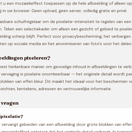
t u een mozaïekeffect toepassen op de hele afbeelding of alleen op
 in uw browser. Geen upload, geen server, volledig gratis en privé.
sbare schuifregelaar om de pixelatie-intensiteit te regelen van een
n. Teken een selectiekader om alleen een gezicht of gebied te pixeler
elding scherp blijft. Perfect voor privacybescherming, het verbergen
ten op sociale media en het anonimiseren van foto's voor het delen
eldingen pixeleren?
meest herkenbare manier om gevoelige inhoud in afbeeldingen te verb
t vervaging is pixelatie onomkeerbaar — het originele detail wordt p
lokken van effen kleur. Dit maakt het ideaal voor het beschermen va
zichten, kentekens, adressen en vertrouwelijke informatie.
 vragen
dpixelatie?
e vervangt gebieden van een afbeelding door grote blokken van effen
mozaïekeffect ontstaat dat het originele detail verbergt. In tegenste