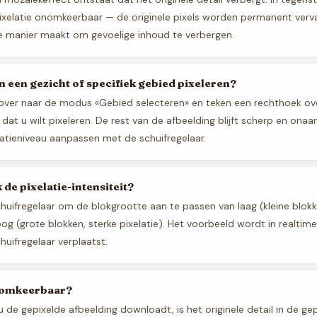
pixelatie onomkeerbaar — de originele pixels worden permanent verv
ge manier maakt om gevoelige inhoud te verbergen.
en een gezicht of specifiek gebied pixeleren?
over naar de modus «Gebied selecteren» en teken een rechthoek ove
 dat u wilt pixeleren. De rest van de afbeelding blijft scherp en onaa
latieniveau aanpassen met de schuifregelaar.
 de pixelatie-intensiteit?
huifregelaar om de blokgrootte aan te passen van laag (kleine blokke
oog (grote blokken, sterke pixelatie). Het voorbeeld wordt in realtim
chuifregelaar verplaatst.
e omkeerbaar?
 de gepixelde afbeelding downloadt, is het originele detail in de ge