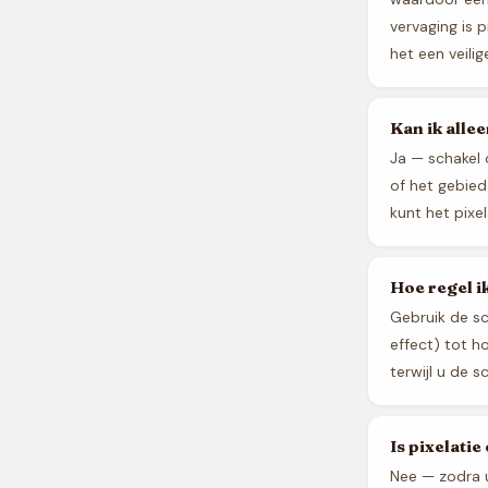
vervaging is 
het een veili
Kan ik alle
Ja — schakel 
of het gebied
kunt het pixe
Hoe regel ik
Gebruik de sc
effect) tot h
terwijl u de s
Is pixelati
Nee — zodra u