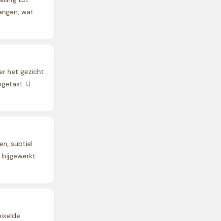
angen, wat
r het gezicht
ngetast. U
n, subtiel
e bijgewerkt
pixelde