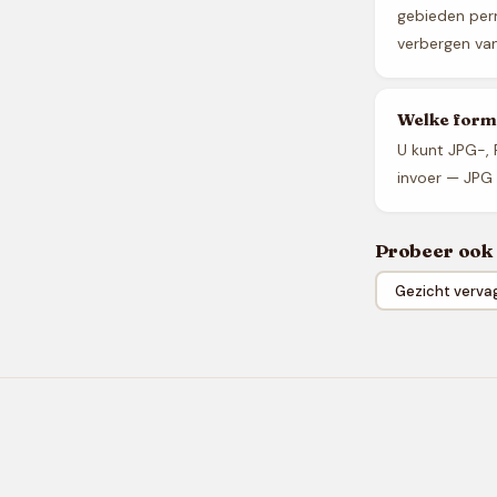
gebieden perm
verbergen van
Welke form
U kunt JPG-,
invoer — JPG b
Probeer ook
Gezicht verva