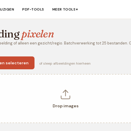
IJZIGEN
PDF-TOOLS
MEER TOOLS
▼
ding
pixelen
eelding of alleen een gezicht/regio. Batchverwerking tot 25 bestanden. Gr
en selecteren
of sleep afbeeldingen hierheen
Drop images