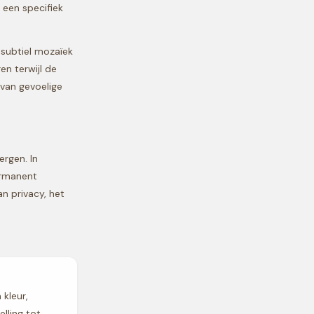
 een specifiek
 subtiel mozaïek
en terwijl de
 van gevoelige
.
ergen. In
ermanent
n privacy, het
 kleur,
lling tot