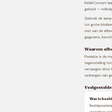
RelahConvert laa
gebied — volledig
Gebruik de aanpa
tot grote blokke
rest van de afbe
gegevens, berich
Waarom afbe
Pixelatie is de 
tegenstelling to
vervangen door b
verbergen van ge
Veelgestelde
Wat is beel
Beeldpixelati
waardoor een 