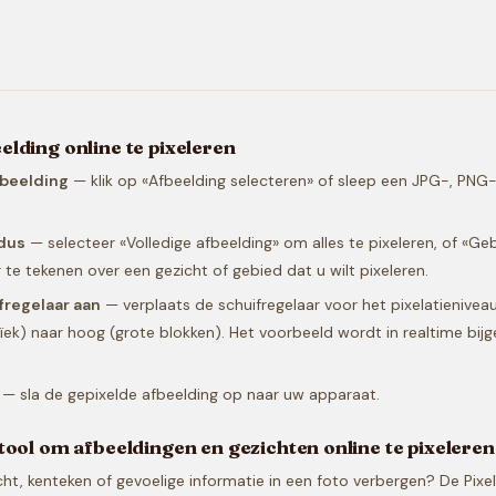
elding online te pixeleren
fbeelding
— klik op «Afbeelding selecteren» of sleep een JPG-, PN
dus
— selecteer «Volledige afbeelding» om alles te pixeleren, of «Ge
te tekenen over een gezicht of gebied dat u wilt pixeleren.
fregelaar aan
— verplaats de schuifregelaar voor het pixelatienivea
ïek) naar hoog (grote blokken). Het voorbeeld wordt in realtime bijge
— sla de gepixelde afbeelding op naar uw apparaat.
tool om afbeeldingen en gezichten online te pixeleren
ht, kenteken of gevoelige informatie in een foto verbergen? De Pixe