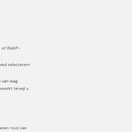
G- of WebP-
bied selecteren»
u van laag
werkt terwijl u
leren-tool van