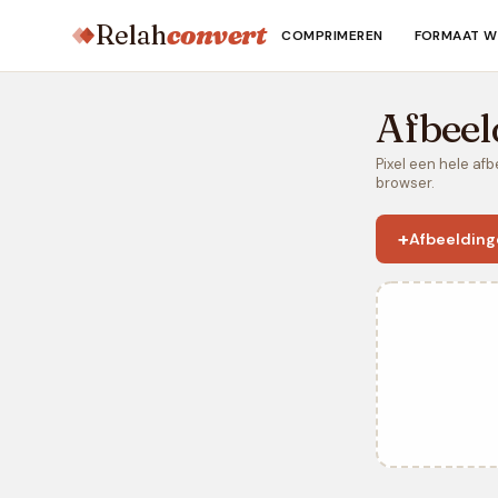
Relah
convert
COMPRIMEREN
FORMAAT W
Afbeel
Pixel een hele afb
browser.
+
Afbeelding