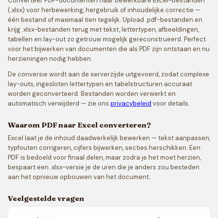
Converteer PDF-documenten naar bewerkbare Excel-bestanden
(.xlsx) voor herbewerking, hergebruik of inhoudelijke correctie —
één bestand of maximaal tien tegelijk. Upload .pdf-bestanden en
krijg .xlsx-bestanden terug met tekst, lettertypen, afbeeldingen,
tabellen en lay-out zo getrouw mogelijk gereconstrueerd. Perfect
voor het bijwerken van documenten die als PDF zijn ontstaan en nu
herzieningen nodig hebben.
De conversie wordt aan de serverzijde uitgevoerd, zodat complexe
lay-outs, ingesloten lettertypen en tabelstructuren accuraat
worden geconverteerd. Bestanden worden verwerkt en
automatisch verwijderd — zie ons
privacybeleid
voor details.
Waarom PDF naar Excel converteren?
Excel laat je de inhoud daadwerkelijk bewerken — tekst aanpassen,
typfouten corrigeren, cijfers bijwerken, secties herschikken. Een
PDF is bedoeld voor finaal delen, maar zodra je het moet herzien,
bespaart een .xlsx-versie je de uren die je anders zou besteden
aan het opnieuw opbouwen van het document.
Veelgestelde vragen