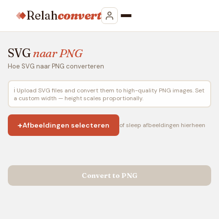
Relah
convert
SVG
naar PNG
Hoe SVG naar PNG converteren
ℹ️ Upload SVG files and convert them to high-quality PNG images. Set
a custom width — height scales proportionally.
+
Afbeeldingen selecteren
of sleep afbeeldingen hierheen
Convert to PNG