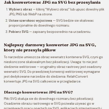
Jak konwertowac JPG na SVG bez przesylania
Wybierz obraz
— kliknij "Wybierz obraz" lub upusc dowolny plik
JPG, PNG lub WebP na strone.
Ustaw szerokosc wyjsciowa
— SVG bedzie sie skalowac
proporcjonalnie do dowolnego rozmiaru.
Pobierz SVG
— zapisany bezposrednio na urzadzeniu.
Najlepszy darmowy konwerter JPG na SVG,
ktory nie przesyla plikow
To narzedzie umieszcza obraz wewnatrz kontenera SVG, czyni go
nieskonczone skalowalnym bez pikselizacji. Uwaga: to nie jest
sledzenie wektorowe — oryginalny obraz rastrowy jest osadzony
wewnatrz SVG. Do prawdziwej konwersji wektorowej wymagane
jest dedykowane narzedzie do sledzenia. RelahConvert
konwertuje JPG na SVG calkowicie w przegladarce.
Dlaczego konwertowac JPG na SVG?
Pliki SVG skaluja sie do dowolnego rozmiaru bez pikselizacji.
Osadzenie obrazu rastrowego w SVG pozwala uzywac go w
przepływach pracy opartych na SVG, aplikacjach internetowych i