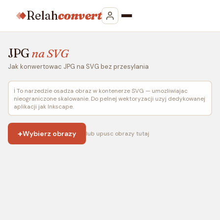
Relah
convert
JPG
na SVG
Jak konwertowac JPG na SVG bez przesylania
ℹ️ To narzedzie osadza obraz w kontenerze SVG — umozliwiajac
nieograniczone skalowanie. Do pelnej wektoryzacji uzyj dedykowanej
aplikacji jak Inkscape.
+
Wybierz obrazy
lub upusc obrazy tutaj