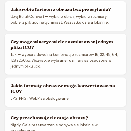
Jak zrobic favicon z obrazu bez przesylania?
Uzyj RelahConvert — wybierz obraz, wybierz rozmiary i
pobierz plik .ico natychmiast. Wszystko dziala lokalnie.
Czy moge wlaczyc wiele rozmiarow w jednym
pliku ICO?
Tak — wybierz dowolna kombinacje rozmiarow 16, 32, 48, 64,
128 i 256px. Wszystkie wybrane rozmiary sa osadzone w
jednym pliku .ico.
Jakie formaty obrazow moge konwertowac na
ICO?
JPG, PNG i WebP sa obslugiwane.
Czy przechowujecie moje obrazy?
Nigdy. Cale przetwarzanie odbywa sie lokalnie w
przegladarce.