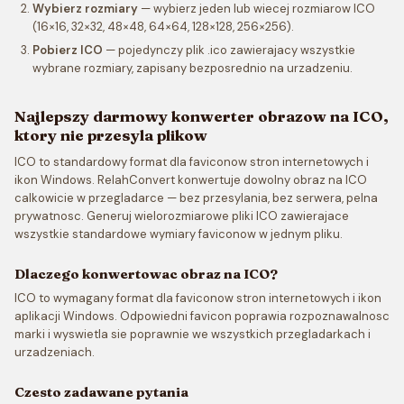
Wybierz rozmiary
— wybierz jeden lub wiecej rozmiarow ICO
(16×16, 32×32, 48×48, 64×64, 128×128, 256×256).
Pobierz ICO
— pojedynczy plik .ico zawierajacy wszystkie
wybrane rozmiary, zapisany bezposrednio na urzadzeniu.
Najlepszy darmowy konwerter obrazow na ICO,
ktory nie przesyla plikow
ICO to standardowy format dla faviconow stron internetowych i
ikon Windows. RelahConvert konwertuje dowolny obraz na ICO
calkowicie w przegladarce — bez przesylania, bez serwera, pelna
prywatnosc. Generuj wielorozmiarowe pliki ICO zawierajace
wszystkie standardowe wymiary faviconow w jednym pliku.
Dlaczego konwertowac obraz na ICO?
ICO to wymagany format dla faviconow stron internetowych i ikon
aplikacji Windows. Odpowiedni favicon poprawia rozpoznawalnosc
marki i wyswietla sie poprawnie we wszystkich przegladarkach i
urzadzeniach.
Czesto zadawane pytania